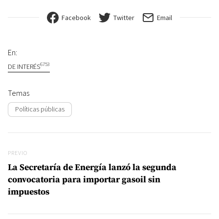
Facebook
Twitter
Email
En:
6753
DE INTERÉS
Temas
Políticas públicas
Navegación de entradas
Previo
PREVIO
La Secretaría de Energía lanzó la segunda
convocatoria para importar gasoil sin
impuestos