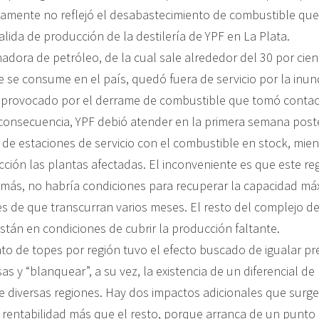
amente no reflejó el desabastecimiento de combustible qu
alida de producción de la destilería de YPF en La Plata.
inadora de petróleo, de la cual sale alrededor del 30 por cien
 se consume en el país, quedó fuera de servicio por la inun
o provocado por el derrame de combustible que tomó conta
consecuencia, YPF debió atender en la primera semana poste
 de estaciones de servicio con el combustible en stock, mie
cción las plantas afectadas. El inconveniente es que este re
emás, no habría condiciones para recuperar la capacidad má
s de que transcurran varios meses. El resto del complejo de 
stán en condiciones de cubrir la producción faltante.
to de topes por región tuvo el efecto buscado de igualar pr
as y “blanquear”, a su vez, la existencia de un diferencial de
e diversas regiones. Hay dos impactos adicionales que surge
 rentabilidad más que el resto, porque arranca de un punto 