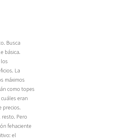
to. Busca
e básica.
 los
icios. La
ios máximos
arán como topes
n cuáles eran
e precios.
resto. Pero
ción fehaciente
tivo: el