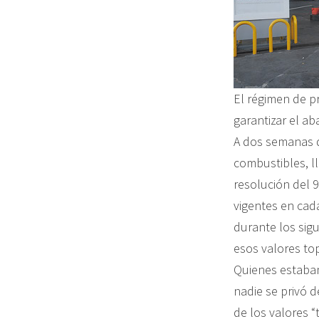
El régimen de p
garantizar el ab
A dos semanas de
combustibles, ll
resolución del 
vigentes en cada
durante los sigu
esos valores top
Quienes estaba
nadie se privó de
de los valores “