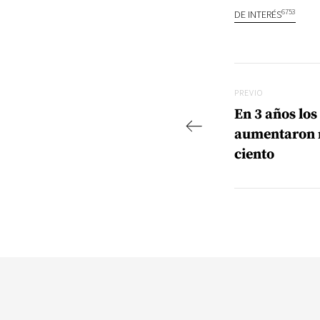
6753
DE INTERÉS
Navegac
Previo
PREVIO
En 3 años los
aumentaron m
ciento