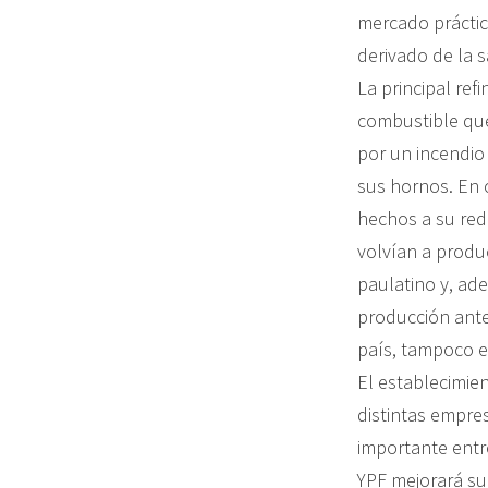
mercado práctic
derivado de la s
La principal ref
combustible que
por un incendi
sus hornos. En 
hechos a su red
volvían a produ
paulatino y, ad
producción ante
país, tampoco e
El establecimien
distintas empres
importante entr
YPF mejorará su