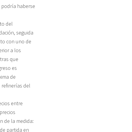
e podría haberse
to del
dación, seguida
cto con uno de
rior a los
ntras que
greso es
xima de
refinerías del
ecios entre
 precios
n de la medida:
de partida en