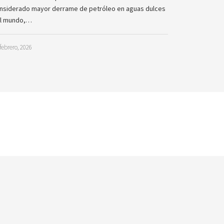
nsiderado mayor derrame de petróleo en aguas dulces
l mundo,…
febrero, 2026