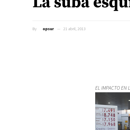
La suba esqui
By
opsur
21 abril, 2013
EL IMPACTO EN 