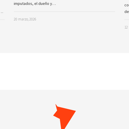
imputados, el dueño y…
co
a…
de
20 marzo, 2026
12 