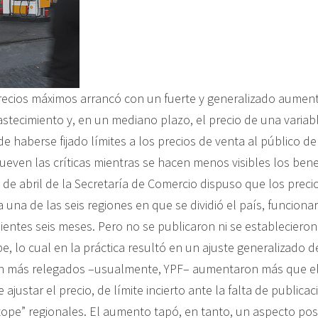
recios máximos arrancó con un fuerte y generalizado aumen
astecimiento y, en un mediano plazo, el precio de una variabl
 haberse fijado límites a los precios de venta al público de
ueven las críticas mientras se hacen menos visibles los benef
9 de abril de la Secretaría de Comercio dispuso que los prec
 una de las seis regiones en que se dividió el país, funcion
ientes seis meses. Pero no se publicaron ni se estableciero
e, lo cual en la práctica resultó en un ajuste generalizado d
n más relegados –usualmente, YPF– aumentaron más que el 
 ajustar el precio, de límite incierto ante la falta de publica
tope” regionales. El aumento tapó, en tanto, un aspecto posi