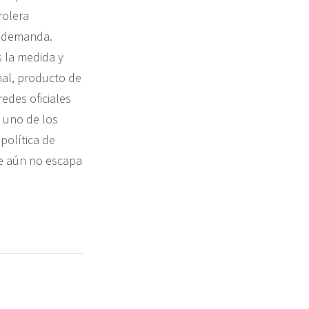
rolera
y demanda.
s la medida y
nal, producto de
edes oficiales
ó uno de los
política de
ue aún no escapa