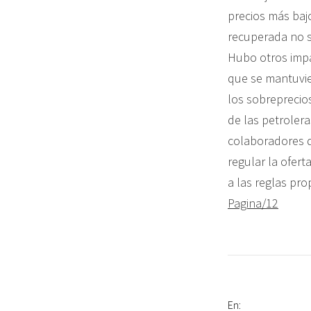
precios más baj
recuperada no s
Hubo otros impa
que se mantuvie
los sobreprecios
de las petrolera
colaboradores de
regular la ofert
a las reglas pro
Pagina/12
En: