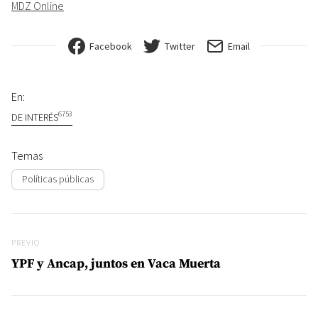
MDZ Online
Facebook
Twitter
Email
En:
6753
DE INTERÉS
Temas
Políticas públicas
Navegación de entradas
Previo
PREVIO
YPF y Ancap, juntos en Vaca Muerta