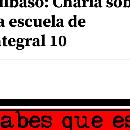
ilbaso: Charla so
a escuela de
tegral 10