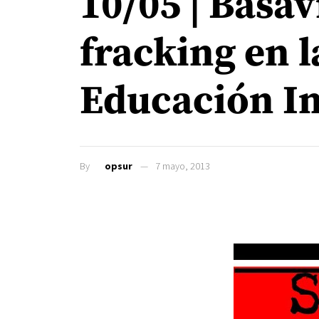
10/05 | Basav
fracking en l
Educación In
By
opsur
7 mayo, 2013