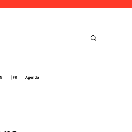
EN
| FR
Agenda