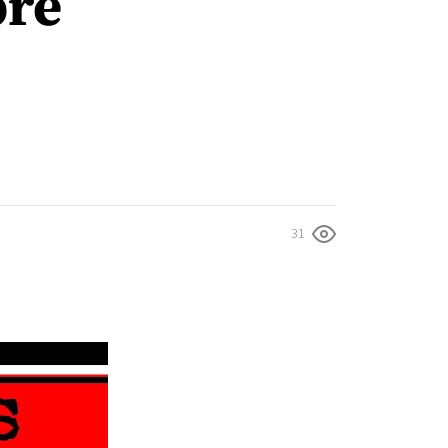
bre
31