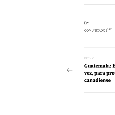
En:
2491
COMUNICADOS
Navegac
Previo
PREVIO
Guatemala: El
vez, para pro
canadiense