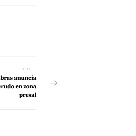
SIGUIENTE
Siguiente
obras anuncia
crudo en zona
presal