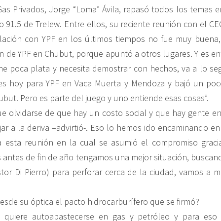
Gas Privados, Jorge “Loma” Ávila, repasó todos los temas 
 91.5 de Trelew. Entre ellos, su reciente reunión con el CE
elación con YPF en los últimos tiempos no fue muy buena,
ión de YPF en Chubut, porque apuntó a otros lugares. Y es e
e poca plata y necesita demostrar con hechos, va a lo se
 es hoy para YPF en Vaca Muerta y Mendoza y bajó un poco
ubut. Pero es parte del juego y uno entiende esas cosas”.
ue olvidarse de que hay un costo social y que hay gente 
ar a la deriva –advirtió-. Eso lo hemos ido encaminando en
a esta reunión en la cual se asumió el compromiso graci
ás antes de fin de año tengamos una mejor situación, buscand
tor Di Pierro) para perforar cerca de la ciudad, vamos a 
desde su óptica el pacto hidrocarburífero que se firmó?
o quiere autoabastecerse en gas y petróleo y para eso