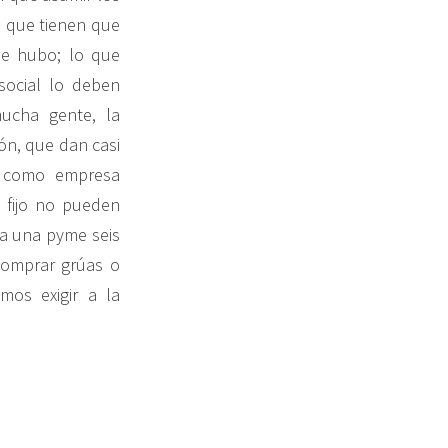
n que tienen que
ue hubo; lo que
social lo deben
ucha gente, la
ión, que dan casi
n como empresa
o fijo no pueden
 a una pyme seis
comprar grúas o
os exigir a la