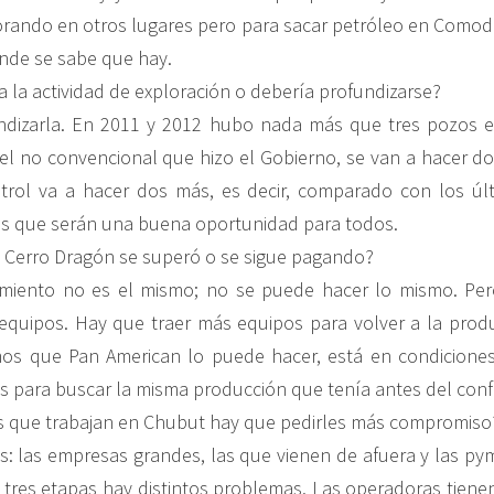
orando en otros lugares pero para sacar petróleo en Comod
nde se sabe que hay.
a la actividad de exploración o debería profundizarse?
ndizarla. En 2011 y 2012 hubo nada más que tres pozos ex
l no convencional que hizo el Gobierno, se van a hacer d
trol va a hacer dos más, es decir, comparado con los úl
s que serán una buena oportunidad para todos.
en Cerro Dragón se superó o se sigue pagando?
cimiento no es el mismo; no se puede hacer lo mismo. Pe
quipos. Hay que traer más equipos para volver a la produ
os que Pan American lo puede hacer, está en condiciones
s para buscar la misma producción que tenía antes del confl
s que trabajan en Chubut hay que pedirles más compromiso
: las empresas grandes, las que vienen de afuera y las pym
 tres etapas hay distintos problemas. Las operadoras tiene