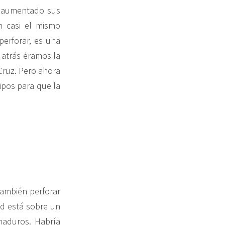
a aumentado sus
n casi el mismo
erforar, es una
 atrás éramos la
Cruz. Pero ahora
ipos para que la
también perforar
ad está sobre un
maduros. Habría