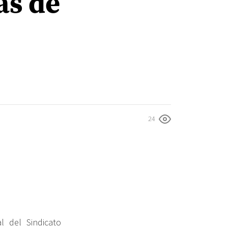
as de
24
al del Sindicato