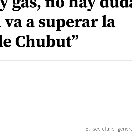
y gas, no hay dud
va a superar la
de Chubut”
El secretario gener