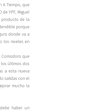
en A Tiempo, que
O de YPF, Miguel
 producto de la
ntendible porque
guro donde va a
 los niveles en
en Comodoro que
 los últimos dos
as a esta nueva
o salidas con el
mejorar mucho la
 debe haber un