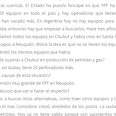
 las cuencas. El Estado ha puesto hincapié en que YPF h
20 equipos en todo el país y hay operadoras que tiene
o han sacado más. En Argentina hoy no hay equipos para p
da; entonces hay que empezar a buscarlos. Hace tres años
níamos todos los equipos en Chubut y había crisis en Santa 
quipos a Neuquén. Ahora la idea es que no se lleven los equ
iendo los mismos equipos que había.
e superar a Chubut en producción de petróleo y gas?
, sin dudas; tiene 20 perforadores más.
s causas de esta situación?
nversión muy grande de YPF en Neuquén.
Galuccio que van a hacer al respecto?
a buscar otras alternativas, como traer otros equipos y 
n el mar. Comodoro creció alrededor de los pozos. La ciud
petróleo. Hoy ya no tiene salida porque son yacimientos 