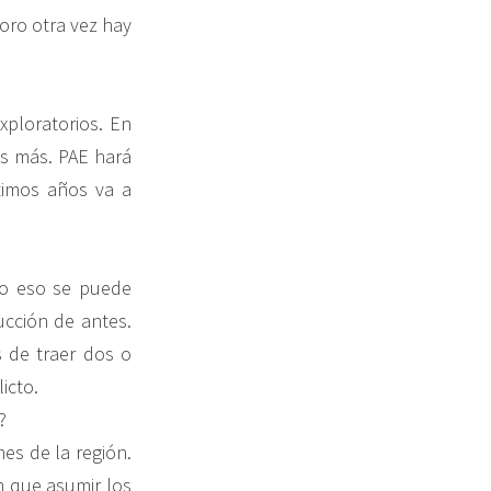
oro otra vez hay
ploratorios. En
os más. PAE hará
timos años va a
ro eso se puede
cción de antes.
 de traer dos o
icto.
?
es de la región.
n que asumir los