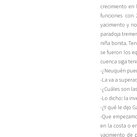
crecimiento en
funciones con 
yacimiento y n
paradoja tremen
niña bonita. Te
se fueron los e
cuenca siga ten
-¿Neuquén pued
-La va a superar
-¿Cuáles son la
-Lo dicho: la i
-¿Y qué le dijo 
-Que empezamos 
en la costa o e
yacimiento de 