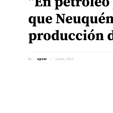
“En petróleo 
que Neuquén 
producción 
By
opsur
3 junio, 2013