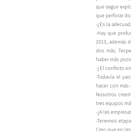
que seguir expl
que perforar do
-¿Es la adecuad
-Hay que profu
2013, además de
dos más. Tecpe
haber más pozo
-¿El conflicto 
-Todavía el ya
hacer con más e
Nosotros creem
tres equipos má
-¿A las empresa
-Tenemos etapas
Creo que en las