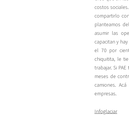
costos sociales
compartirlo con
planteamos del
asumir las op
capacitan y hay 
el 70 por cie
chiquitita, le 
trabajar. Si PA
meses de contr
camiones. Acá
empresas.
Infoglaciar