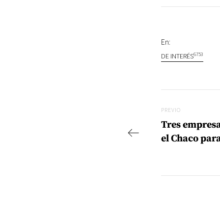
En:
6753
DE INTERÉS
Navegac
Previo
PREVIO
Tres empresa
el Chaco par