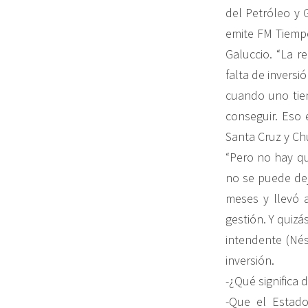
del Petróleo y 
emite FM Tiempo
Galuccio. “La r
falta de invers
cuando uno tien
conseguir. Eso
Santa Cruz y Ch
“Pero no hay q
no se puede dej
meses y llevó 
gestión. Y quiz
intendente (Nés
inversión.
-¿Qué significa 
-Que el Estad