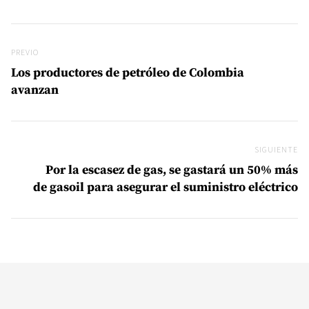
Navegación de entradas
Previo
PREVIO
Los productores de petróleo de Colombia
avanzan
SIGUIENTE
Si
Por la escasez de gas, se gastará un 50% más
de gasoil para asegurar el suministro eléctrico