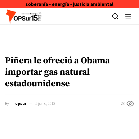
soberanía - energía - justicia ambiental
Skip to content
Piñera le ofreció a Obama
importar gas natural
estadounidense
By
opsur
5 junio, 2013
23