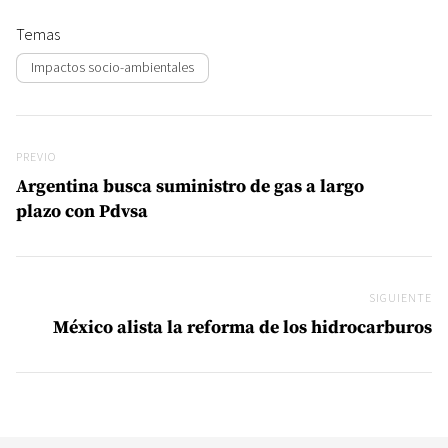
Temas
Impactos socio-ambientales
Navegación de entradas
Previo
PREVIO
Argentina busca suministro de gas a largo
plazo con Pdvsa
SIGUIENTE
Si
México alista la reforma de los hidrocarburos