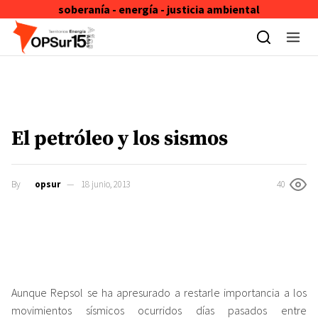
soberanía - energía - justicia ambiental
Skip to content
El petróleo y los sismos
By
opsur
18 junio, 2013
40
Aunque Repsol se ha apresurado a restarle importancia a los
movimientos sísmicos ocurridos días pasados entre