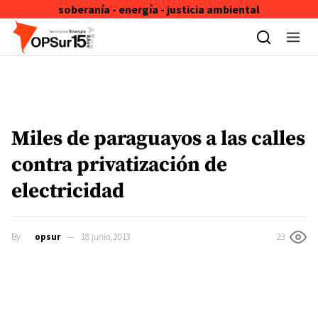
soberanía - energía - justicia ambiental
Skip to content
Miles de paraguayos a las calles
contra privatización de
electricidad
By
opsur
18 junio, 2013
23