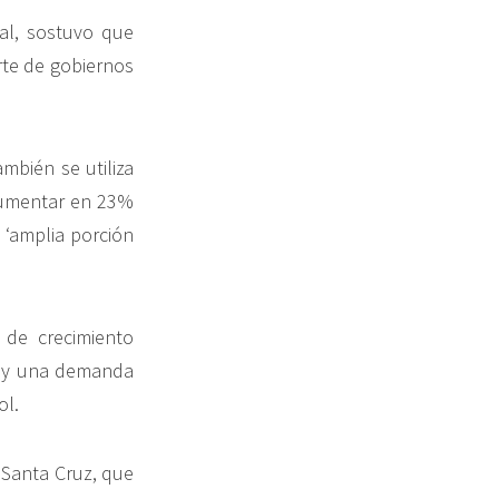
al, sostuvo que
rte de gobiernos
bién se utiliza
 aumentar en 23%
 ‘amplia porción
 de crecimiento
o y una demanda
ol.
 Santa Cruz, que