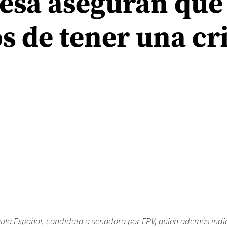
sa aseguran que
s de tener una cri
aula Español, candidata a senadora por FPV, quien además indi