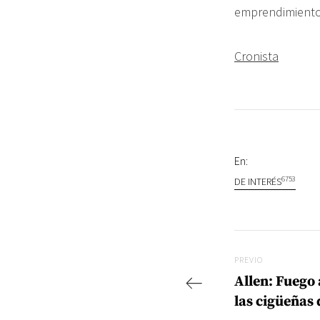
emprendimiento
Cronista
En:
6753
DE INTERÉS
Navegac
Previo
PREVIO
Allen: Fuego 
las cigüeñas