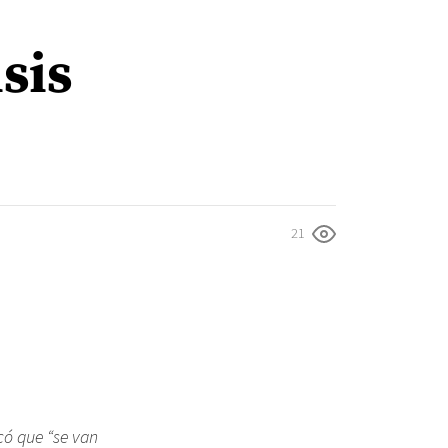
sis
21
có que “se van