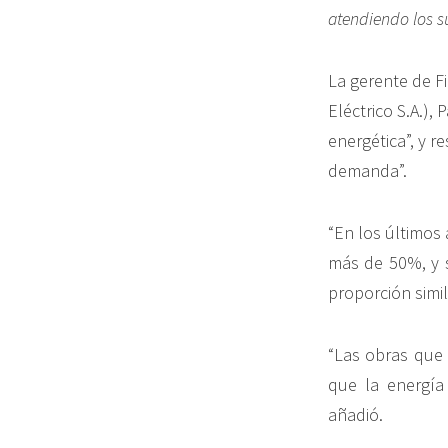
atendiendo los s
La gerente de 
Eléctrico S.A.),
energética”, y r
demanda”.
“En los últimos
más de 50%, y s
proporción simil
“Las obras que 
que la energía
añadió.