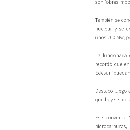
son “obras impo
También se conc
nuclear, y se d
unos 200 Mw, p
La funcionaria
recordó que en
Edesur “puedan 
Destacó luego e
que hoy se pres
Ese convenio, 
hidrocarburos