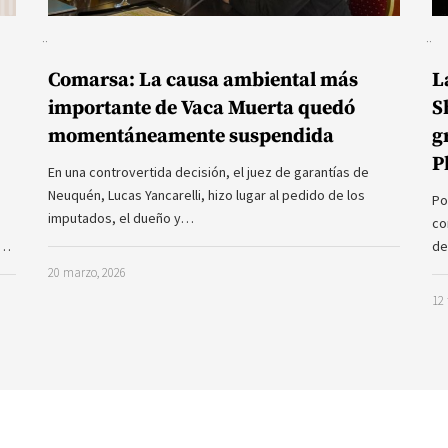
Comarsa: La causa ambiental más
L
importante de Vaca Muerta quedó
S
momentáneamente suspendida
g
P
En una controvertida decisión, el juez de garantías de
Neuquén, Lucas Yancarelli, hizo lugar al pedido de los
Po
imputados, el dueño y…
co
a…
de
20 marzo, 2026
12 