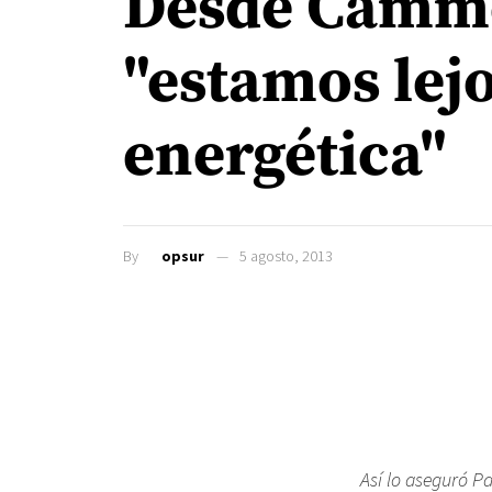
Desde Camme
"estamos lejo
energética"
By
opsur
5 agosto, 2013
Así lo aseguró P