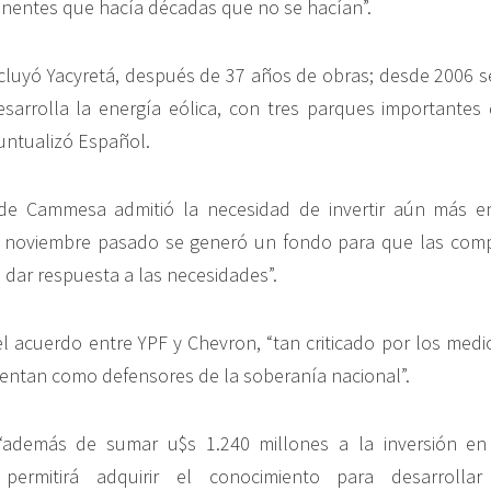
nentes que hacía décadas que no se hacían”.
luyó Yacyretá, después de 37 años de obras; desde 2006 se 
esarrolla la energía eólica, con tres parques importante
untualizó Español.
 de Cammesa admitió la necesidad de invertir aún más en 
 noviembre pasado se generó un fondo para que las com
dar respuesta a las necesidades”.
l acuerdo entre YPF y Chevron, “tan criticado por los med
entan como defensores de la soberanía nacional”.
“además de sumar u$s 1.240 millones a la inversión en
, permitirá adquirir el conocimiento para desarrolla