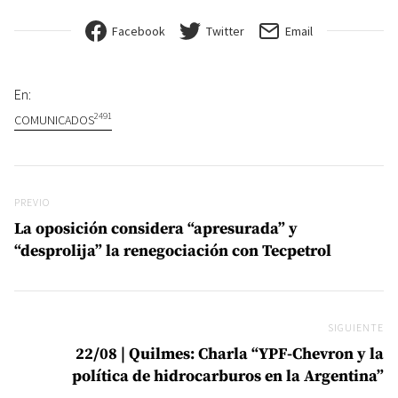
Facebook
Twitter
Email
En:
2491
COMUNICADOS
Navegación de entradas
Previo
PREVIO
La oposición considera “apresurada” y
“desprolija” la renegociación con Tecpetrol
SIGUIENTE
Si
22/08 | Quilmes: Charla “YPF-Chevron y la
política de hidrocarburos en la Argentina”