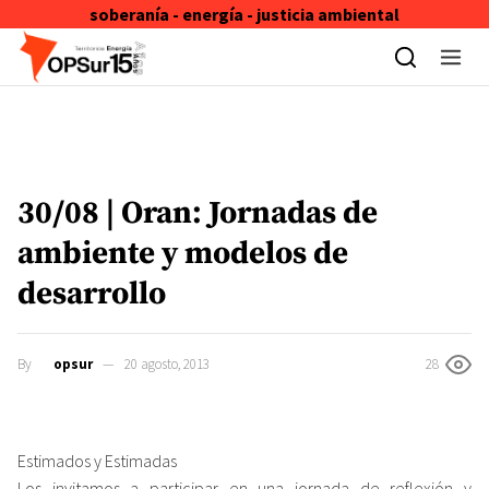
soberanía - energía - justicia ambiental
Skip to content
30/08 | Oran: Jornadas de
ambiente y modelos de
desarrollo
By
opsur
20 agosto, 2013
28
Estimados y Estimadas
Los invitamos a participar en una jornada de reflexión y