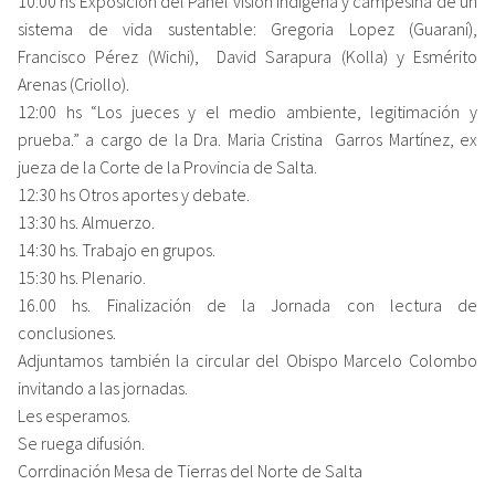
10:00 hs Exposición del Panel visión indígena y campesina de un
sistema de vida sustentable: Gregoria Lopez (Guaraní),
Francisco Pérez (Wichi), David Sarapura (Kolla) y Esmérito
Arenas (Criollo).
12:00 hs “Los jueces y el medio ambiente, legitimación y
prueba.” a cargo de la Dra. Maria Cristina Garros Martínez, ex
jueza de la Corte de la Provincia de Salta.
12:30 hs Otros aportes y debate.
13:30 hs. Almuerzo.
14:30 hs. Trabajo en grupos.
15:30 hs. Plenario.
16.00 hs. Finalización de la Jornada con lectura de
conclusiones.
Adjuntamos también la circular del Obispo Marcelo Colombo
invitando a las jornadas.
Les esperamos.
Se ruega difusión.
Corrdinación Mesa de Tierras del Norte de Salta