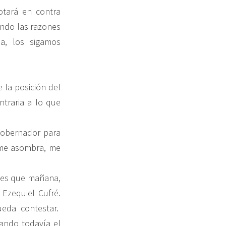
otará en contra
ndo las razones
ia, los sigamos
 la posición del
ntraria a lo que
gobernador para
 me asombra, me
ones que mañana,
 Ezequiel Cufré.
eda contestar.
uando todavía el