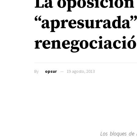
La oposición
“apresurada” 
renegociació
By
opsur
19 agosto, 2013
Los bloques de 