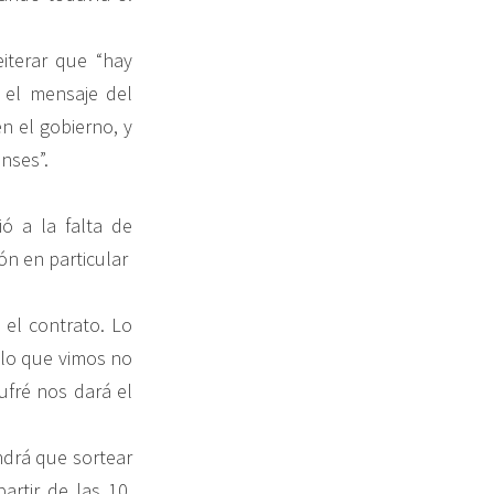
iterar que “hay
 el mensaje del
n el gobierno, y
nses”.
ó a la falta de
ión en particular
el contrato. Lo
 lo que vimos no
ufré nos dará el
ndrá que sortear
artir de las 10,