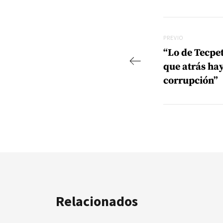
Navegac
Previo
PREVIO
“Lo de Tecpe
que atrás hay
corrupción”
Relacionados