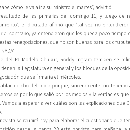
be cómo le va a ir a su ministro el martes”, advirtió.
resultado de las primarias del domingo 11, y luego de re
miento”, el diputado afirmó que “tal vez no entendieron
r el contrario, ya entendieron que les queda poco tiempo e
estas renegociaciones, que no son buenas para los chubute
 NADA”
e del PJ Modelo Chubut, Roddy Ingram también se refiri
tienen la Legislatura en general y los bloques de la oposic
ociación que se firmaría el miércoles.
blar mucho del tema porque, sinceramente, no tenemos 
mos es por lo que salió por los medios y la verdad es que
 Vamos a esperar a ver cuáles son las explicaciones que C
.
evista se reunirá hoy para elaborar el cuestionario que te
osición desde la banca 28 está prevista para mañana, a p