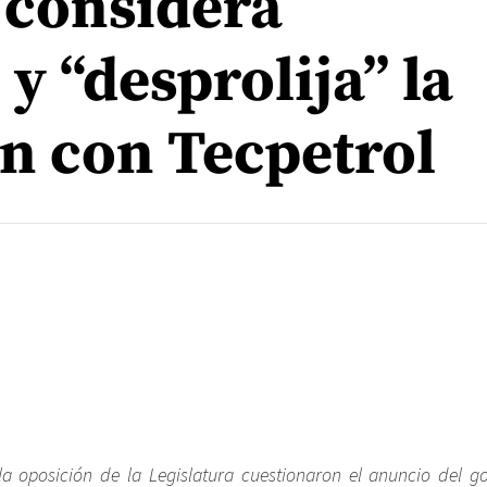
 considera
y “desprolija” la
n con Tecpetrol
la oposición de la Legislatura cuestionaron el anuncio del g