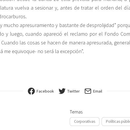
atura vuelva a sesionar y, antes de tratar el orden del día,
idrocarburos.
y mucho apresuramiento y bastante de desprolijidad” porqu
do y luego, cuando apareció el reclamo por el Fondo Com
ir. Cuando las cosas se hacen de manera apresurada, gener
alá me equivoque- no será la excepción”.
Facebook
Twitter
Email
Temas
Corporativas
Políticas públ