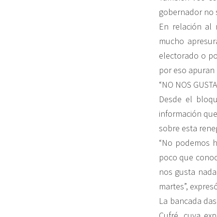
gobernador no sa
En relación al 
mucho apresura
electorado o po
por eso apuran 
“NO NOS GUSTA
Desde el bloqu
información que 
sobre esta reneg
“No podemos ha
poco que conoce
nos gusta nada.
martes”, expresó
La bancada dasn
Cufré, cuya exp