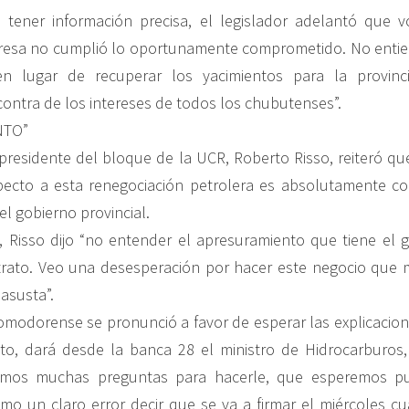
 tener información precisa, el legislador adelantó que v
resa no cumplió lo oportunamente comprometido. No entie
n lugar de recuperar los yacimientos para la provinc
ontra de los intereses de todos los chubutenses”.
NTO”
 presidente del bloque de la UCR, Roberto Risso, reiteró que
pecto a esta renegociación petrolera es absolutamente co
el gobierno provincial.
 Risso dijo “no entender el apresuramiento que tiene el 
ntrato. Veo una desesperación por hacer este negocio que
asusta”.
comodorense se pronunció a favor de esperar las explicaci
to, dará desde la banca 28 el ministro de Hidrocarburos,
emos muchas preguntas para hacerle, que esperemos pu
o un claro error decir que se va a firmar el miércoles c