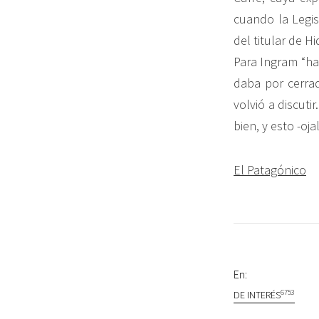
cuando la Legisl
del titular de H
Para Ingram “ha
daba por cerra
volvió a discut
bien, y esto -oj
El Patagónico
En:
6753
DE INTERÉS