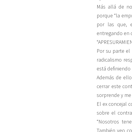
Más allá de no
porque “la emp
por las que, e
entregando en c
“APRESURAMIE
Por su parte el
radicalismo res
está definiendo 
Además de ello,
cerrar este co
sorprende y me 
El ex concejal 
sobre el contra
“Nosotros ten
También veo com