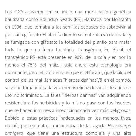
Los OGMs tuvieron en su inicio una modificación genética
bautizada como Roundup Ready (RR), -lanzada por Monsanto
en 1996- que tornaba a las semillas capaces de sobrevivir al
pesticida glifosato. El plantío directo se realizaba sin desmatar y
se fumigaba con glifosato la totalidad del plantío para matar
todo lo que no fuera la planta transgénica. En Brasil, el
transgénico RR está presente en 90% de la soja y en por lo
menos el 75% del maíz. Hasta ahora esta tecnología era
dominante, pero el problema es que el glifosato, que facilitó el
control de las mal llamadas “hierbas dañinas”
/9
en el campo,
se
viene tornando cada vez menos eficaz después de años de
uso indiscriminado.
La tales “hierbas dañinas” van adquiriendo
resistencia a los herbicidas y lo mismo pasa con los insectos
que se hacen inmunes a insecticidas cada vez más peligrosos.
Debido a estas prácticas inadecuadas en los monocultivos,
creció, por ejemplo, la incidencia de la lagarta
Helicoverpa
armígera,
que tiene una estructura compleja y una alta