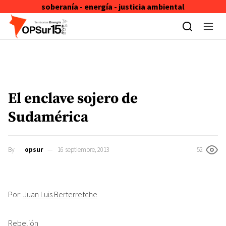
soberanía - energía - justicia ambiental
Skip to content
El enclave sojero de
Sudamérica
By
opsur
16 septiembre, 2013
52
Por:
Juan Luis Berterretche
Rebelión