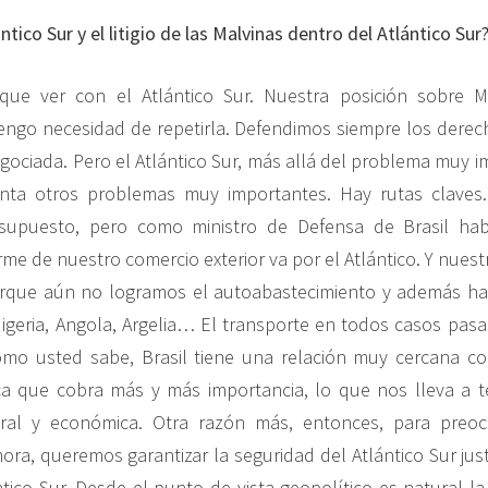
ntico Sur y el litigio de las Malvinas dentro del Atlántico Sur
que ver con el Atlántico Sur. Nuestra posición sobre 
engo necesidad de repetirla. Defendimos siempre los derec
gociada. Pero el Atlántico Sur, más allá del problema muy i
enta otros problemas muy importantes. Hay rutas claves.
 supuesto, pero como ministro de Defensa de Brasil h
me de nuestro comercio exterior va por el Atlántico. Y nues
rque aún no logramos el autoabastecimiento y además hay 
igeria, Angola, Argelia… El transporte en todos casos pasa 
mo usted sabe, Brasil tiene una relación muy cercana con
ica que cobra más y más importancia, lo que nos lleva a 
ural y económica. Otra razón más, entonces, para preo
Ahora, queremos garantizar la seguridad del Atlántico Sur ju
ntico Sur. Desde el punto de vista geopolítico es natural l