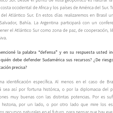
 costa occidental de Africa y los países de América del Sur
del Atlántico Sur. En estos días realizaremos en Brasil 
Salvador, Bahía. La Argentina participará con un confere
er el Atlántico Sur como zona de paz, de cooperación, li
iva.
encioné la palabra “defensa” y en su respuesta usted inc
 quién debe defender Sudamérica sus recursos? ¿De riesgo
cación precisa?
a identificación específica. Al menos en el caso de Br
á sea así por fortuna histórica, o por la diplomacia del
ones muy buenas con las distintas potencias. Por es suf
a historia, por un lado, o por otro lado que mire los es
los recursos naturales en el futuro, para pensar que hay ev