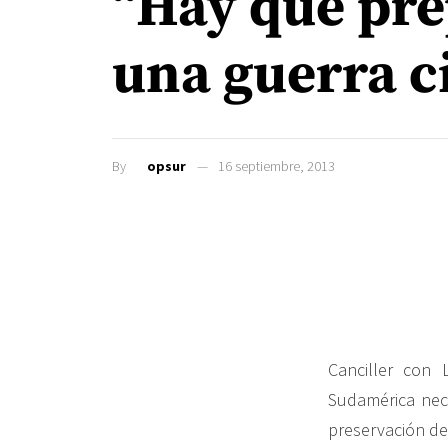
“Hay que pre
una guerra c
By
opsur
16 septiembre, 2013
Canciller con
Sudamérica nece
preservación de