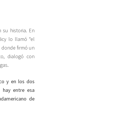
 su historia. En
icy lo llamó “el
a, donde firmó un
to, dialogó con
rgas.
co y en los dos
n hay entre esa
udamericano de