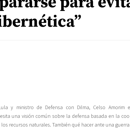
pararse para evit
ibernética”
 Lula y ministro de Defensa con Dilma, Celso Amorim e
sita una visión común sobre la defensa basada en la coop
 los recursos naturales. También qué hacer ante una guerra 