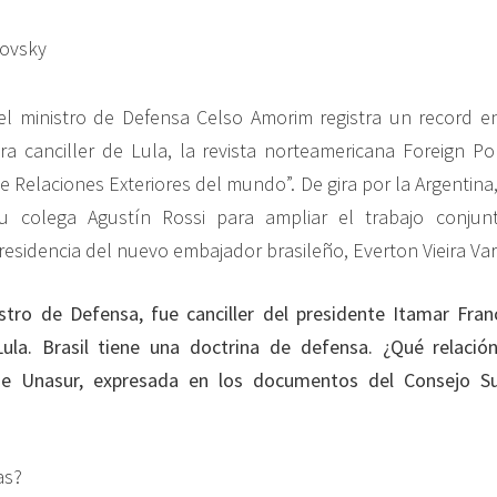
novsky
el ministro de Defensa Celso Amorim registra un record en
a canciller de Lula, la revista norteamericana Foreign Pol
e Relaciones Exteriores del mundo”. De gira por la Argentin
 colega Agustín Rossi para ampliar el trabajo conjun
residencia del nuevo embajador brasileño, Everton Vieira Va
tro de Defensa, fue canciller del presidente Itamar Fran
la. Brasil tiene una doctrina de defensa. ¿Qué relació
 de Unasur, expresada en los documentos del Consejo S
as?