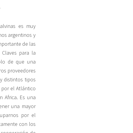
?
Malvinas es muy
hos argentinos y
mportante de las
 Claves para la
ablo de que una
tros proveedores
distintos tipos
por el Atlántico
 Africa. Es una
tener una mayor
cuparnos por el
stamente con los
a cooperación de