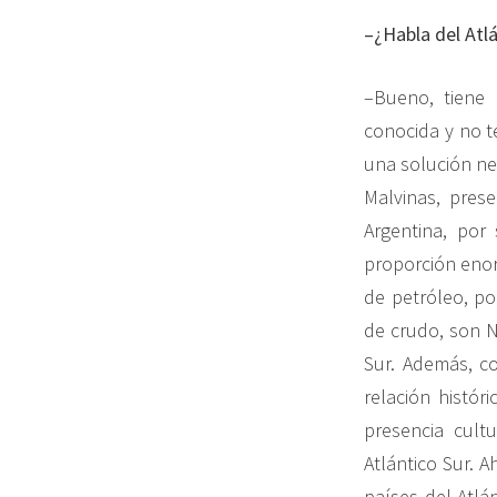
–¿Habla del Atlá
–Bueno, tiene 
conocida y no t
una solución ne
Malvinas, pres
Argentina, por
proporción enor
de petróleo, po
de crudo, son N
Sur. Además, co
relación histór
presencia cult
Atlántico Sur. 
países del Atlá