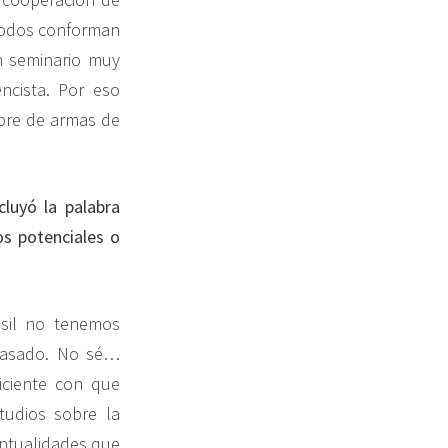
. Todos conforman
un seminario muy
ncista. Por eso
bre de armas de
luyó la palabra
s potenciales o
asil no tenemos
 pasado. No sé…
iciente con que
tudios sobre la
entualidades que