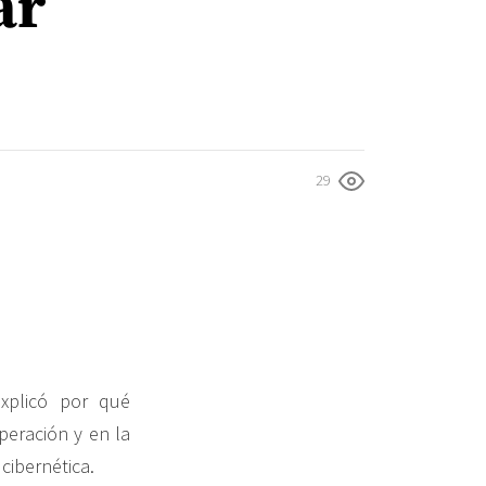
ar
29
xplicó por qué
eración y en la
cibernética.