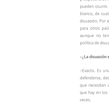
pueden ocurrir.
blanco, de cual
disuasión. Por 
para otros paí
aunque no ten
política de disu
–¿La disuasión e
–Exacto. Es un
defenderse, des
que necesitan a
que hay en los 
veces.