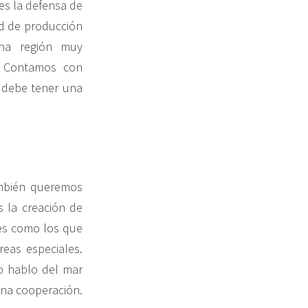
es la defensa de
ad de producción
na región muy
o. Contamos con
 debe tener una
ambién queremos
 la creación de
es como los que
eas especiales.
o hablo del mar
 una cooperación.