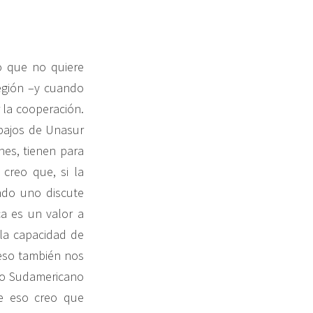
o que no quiere
región –y cuando
 la cooperación.
abajos de Unasur
nes, tienen para
creo que, si la
ndo uno discute
a es un valor a
 la capacidad de
 eso también nos
jo Sudamericano
e eso creo que