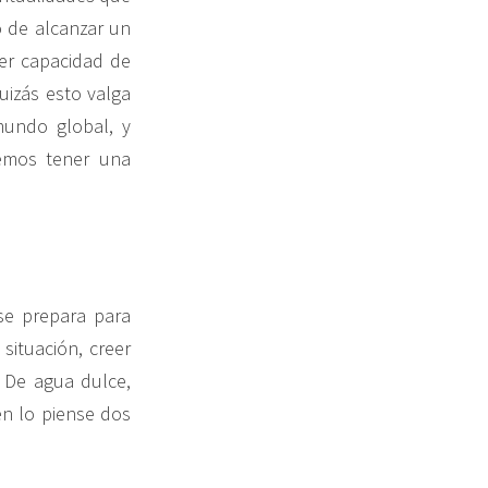
o de alcanzar un
ner capacidad de
uizás esto valga
mundo global, y
emos tener una
se prepara para
ituación, creer
. De agua dulce,
en lo piense dos