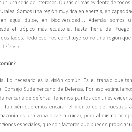
n una serie de intereses. Quizás el más evidente de todos 
turales. Somos una región muy rica en energía, en capacid
, en agua dulce, en biodiversidad… Además somos u
 desde el trópico más ecuatorial hasta Tierra del Fueg
 dos lados. Todo eso nos constituye como una región que
 defensa.
 común?
ia. Lo necesario es la visión común. Es el trabajo que t
 el Consejo Sudamericano de Defensa. Por eso estimulamos
damericana de defensa. Tenemos puntos comunes evident
. También queremos encarar el monitoreo de nuestras ár
Amazonía es una zona obvia a cuidar, pero al mismo tiemp
 regiones especiales, que son factores que pueden propiciar