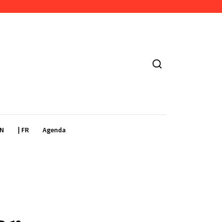
EN
| FR
Agenda