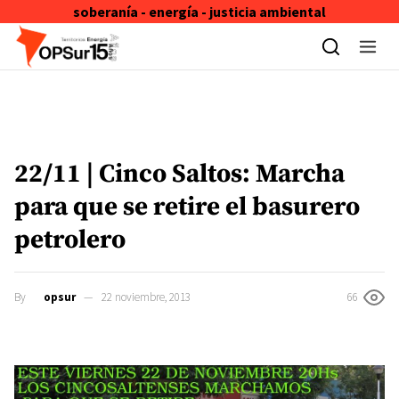
soberanía - energía - justicia ambiental
Skip to content
22/11 | Cinco Saltos: Marcha
para que se retire el basurero
petrolero
By
opsur
22 noviembre, 2013
66