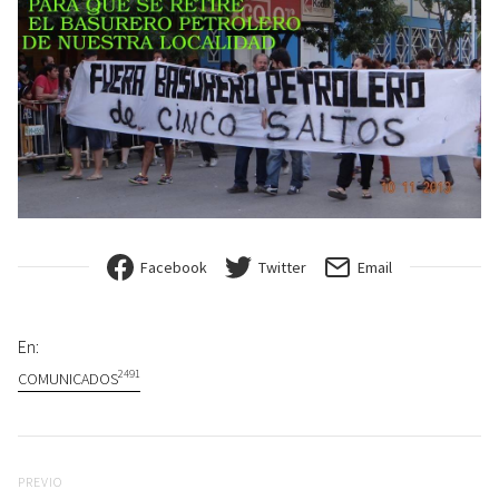
Facebook
Twitter
Email
En:
2491
COMUNICADOS
Navegación de entradas
Previo
PREVIO