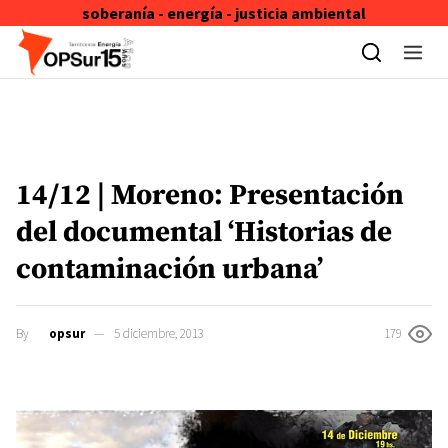
soberanía - energía - justicia ambiental
Skip to content
14/12 | Moreno: Presentación
del documental ‘Historias de
contaminación urbana’
By
opsur
5 diciembre, 2013
179