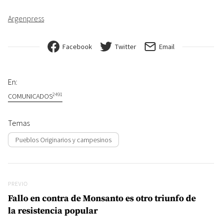
Argenpress
Facebook
Twitter
Email
En:
2491
COMUNICADOS
Temas
Pueblos Originarios y campesinos
Navegación de entradas
Previo
PREVIO
Fallo en contra de Monsanto es otro triunfo de
la resistencia popular