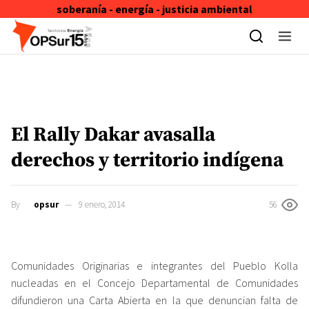
soberanía - energía - justicia ambiental
Skip to content
El Rally Dakar avasalla
derechos y territorio indígena
By
opsur
9 enero, 2014
56
Comunidades Originarias e integrantes del Pueblo Kolla
nucleadas en el Concejo Departamental de Comunidades
difundieron una Carta Abierta en la que denuncian falta de