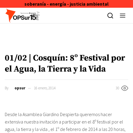
soberanía - energía - justicia ambiental
Skip to content
01/02 | Cosquín: 8º Festival por
el Agua, la Tierra y la Vida
By
opsur
16 enero, 2014
30
Desde la Asamblea Giardino Despierta queremos hacer
extensiva nuestra invitación a participar en el 8º festival por el
agua, la tierra y la vida , el 1º de febrero de 2014 a las 20 horas,