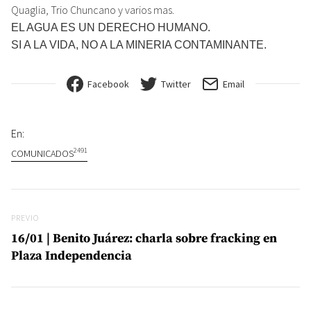
Quaglia, Trio Chuncano y varios mas.
EL AGUA ES UN DERECHO HUMANO.
SI A LA VIDA, NO A LA MINERIA CONTAMINANTE.
Facebook
Twitter
Email
En:
2491
COMUNICADOS
Navegación de entradas
Previo
PREVIO
16/01 | Benito Juárez: charla sobre fracking en
Plaza Independencia