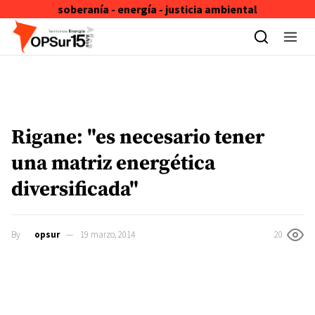
soberanía - energía - justicia ambiental
Skip to content
Rigane: "es necesario tener
una matriz energética
diversificada"
By
opsur
19 marzo, 2014
20