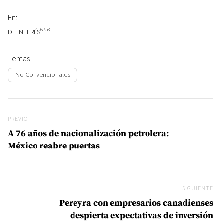
En:
6753
DE INTERÉS
Temas
No Convencionales
Navegación de entradas
Previo
PREVIO
A 76 años de nacionalización petrolera:
México reabre puertas
SIGUIENTE
Si
Pereyra con empresarios canadienses
despierta expectativas de inversión