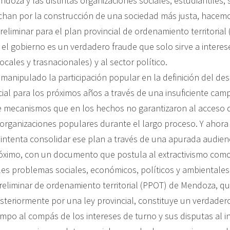
doza y las distintas organizaciones sociales, estudiantiles, s
uchan por la construcción de una sociedad más justa, hacem
eliminar para el plan provincial de ordenamiento territorial
 el gobierno es un verdadero fraude que solo sirve a interes
ocales y trasnacionales) y al sector político.
 manipulado la participación popular en la definición del des
ncial para los próximos años a través de una insuficiente ca
e mecanismos que en los hechos no garantizaron al acceso d
 organizaciones populares durante el largo proceso. Y ahora
 intenta consolidar ese plan a través de una apurada audien
próximo, con un documento que postula al extractivismo como
bles problemas sociales, económicos, políticos y ambientale
reliminar de ordenamiento territorial (PPOT) de Mendoza, qu
steriormente por una ley provincial, constituye un verdade
mpo al compás de los intereses de turno y sus disputas al int