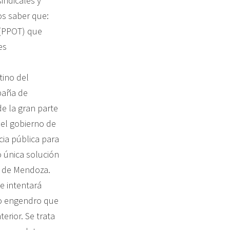
indicales y
os saber que:
 (PPOT) que
es
tino del
mpaña de
e la gran parte
 el gobierno de
cia pública para
 única solución
s de Mendoza.
e intentará
ro engendro que
erior. Se trata