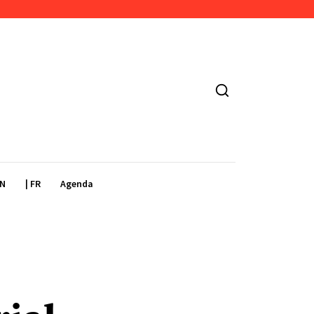
EN
| FR
Agenda