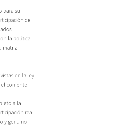
o para su
rticipación de
ltados
on la política
a matriz
istas en la ley
el corriente
pleto a la
ticipación real
vo y genuino