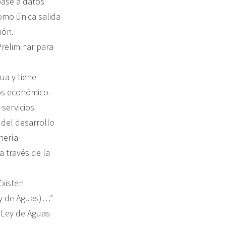
base a datos
omo única salida
ión.
reliminar para
ua y tiene
ios económico-
 servicios
n del desarrollo
nería
a través de la
Existen
ey de Aguas)…”
a Ley de Aguas