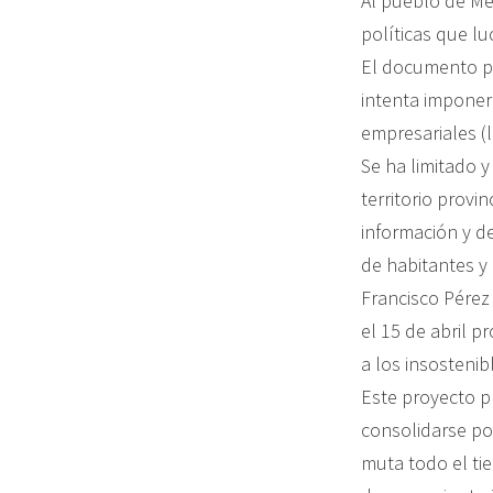
Al pueblo de Men
políticas que l
El documento pr
intenta imponer
empresariales (l
Se ha limitado y
territorio provi
información y d
de habitantes y
Francisco Pérez
el 15 de abril 
a los insosteni
Este proyecto p
consolidarse po
muta todo el tie