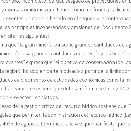
inconexo, incompleto, parcial, sesgado de proyecciones en 
 y diversas omisiones que tienen como trasfondo justificar c
 presentes un modelo basado en el saqueo y la contaminac
e las principales incoherencias y omisiones del Documento P
n citar las siguientes:
firma que “la gran minería consume grandes cantidades de ag
aminación, usa grandes cantidades de energía y los benefic
relevantes” expresa que “el objetivo de conservación (de los
la región), ha sido en parte motivado a partir de la limitació
lidades de crecimiento de actividades económicas como la mi
simultáneamente sostiene que deberá reformarse la Ley 7722 
 de Proyectos Legislativos.
alezas de la gestión crítica del recurso hídrico sostiene que “
gales que permiten la administración del recurso hídrico (L
ey 4035 de aguas subterráneas a la vez que manifiesta que l