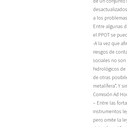
de un conjunto 
desactualizados
a los problemas
Entre algunas d
el PPOT se puede
-A la vez que a
riesgos de cont
sociales no son 
hidrológicos de 
de otras posibi
metalífera”. Y 
Comisión Ad Hoc
– Entre las fort
instrumentos le
pero omite la l