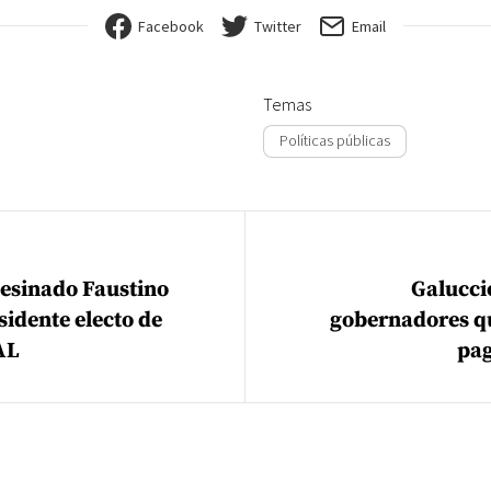
Facebook
Twitter
Email
Temas
Políticas públicas
ión de entradas
esinado Faustino
Galucci
sidente electo de
gobernadores q
AL
pag