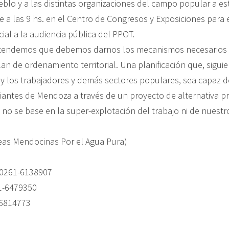
eblo y a las distintas organizaciones del campo popular a es
e a las 9 hs. en el Centro de Congresos y Exposiciones para 
ial a la audiencia pública del PPOT.
ntendemos que debemos darnos los mecanismos necesarios a
lan de ordenamiento territorial. Una planificación que, sigui
 y los trabajadores y demás sectores populares, sea capaz d
antes de Mendoza a través de un proyecto de alternativa pro
 no se base en la super-explotación del trabajo ni de nuestr
as Mendocinas Por el Agua Pura)
 0261-6138907
1-6479350
6814773