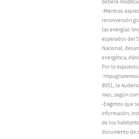
deberá modifica
-Mientras expre
reconversión gra
las energías lim
esperados del Se
Nacional, desar
energética, dán
Por lo expuesto
-Impugnaremos e
8051, la Audienc
mes, según corr
-Exigimos que se
información, in
de los habitant
documento de or