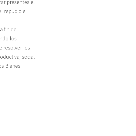
tar presentes el
el repudio e
 fin de
endo los
e resolver los
ductiva, social
os Bienes