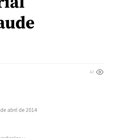
ial
raude
42
de abril de 2014