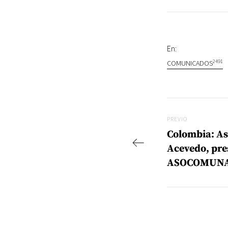
En:
2491
COMUNICADOS
Navegac
Previo
PREVIO
Colombia: As
Acevedo, pre
ASOCOMUN