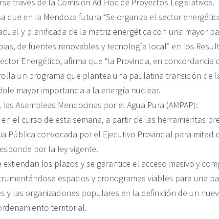
rse través de la Comisión Ad Hoc de Proyectos Legislativos.
sa que en la Mendoza futura “Se organiza el sector energétic
dual y planificada de la matriz energética con una mayor pa
pias, de fuentes renovables y tecnología local” en los Resu
ctor Energético, afirma que “la Provincia, en concordancia c
rolla un programa que plantea una paulatina transición de l
dole mayor importancia a la energía nuclear.
, las Asambleas Mendocinas por el Agua Pura (AMPAP):
n el curso de esta semana, a partir de las herramientas prev
ia Pública convocada por el Ejecutivo Provincial para mitad d
esponde por la ley vigente.
 extiendan los plazos y se garantice el acceso masivo y com
strumentándose espacios y cronogramas viables para una par
es y las organizaciones populares en la definición de un nue
denamiento territorial.