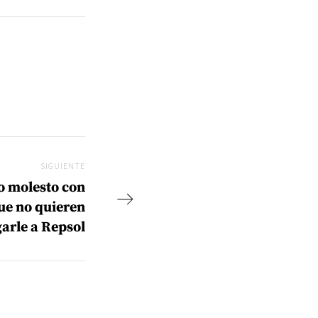
SIGUIENTE
Siguiente
o molesto con
ue no quieren
arle a Repsol