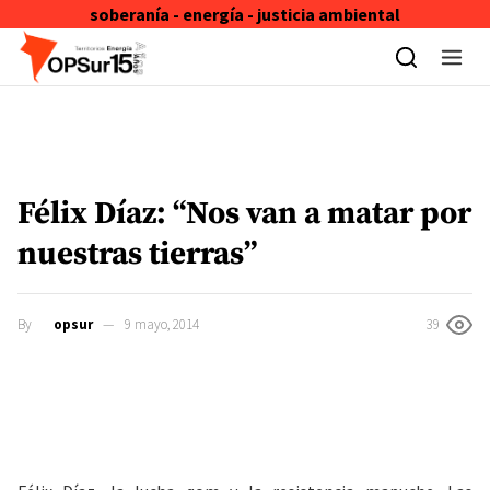
soberanía - energía - justicia ambiental
Skip to content
Félix Díaz: “Nos van a matar por
nuestras tierras”
By
opsur
9 mayo, 2014
39