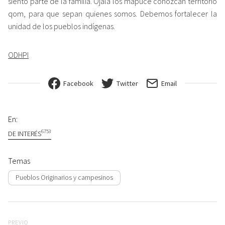
siento parte de la familia. Ojalá los mapuce conozcan territorio
qom, para que sepan quienes somos. Debemos fortalecer la
unidad de los pueblos indígenas.
ODHPI
Facebook
Twitter
Email
En:
6753
DE INTERÉS
Temas
Pueblos Originarios y campesinos
Navegación de entradas
Previo
PREVIO