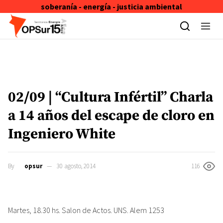
soberanía - energía - justicia ambiental
Skip to content
02/09 | “Cultura Infértil” Charla
a 14 años del escape de cloro en
Ingeniero White
By
opsur
30 agosto, 2014
116
Martes, 18.30 hs. Salon de Actos. UNS. Alem 1253