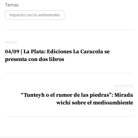
Temas
Impactos socio-ambientales
Navegación de entradas
Previo
PREVIO
04/09 | La Plata: Ediciones La Caracola se
presenta con dos libros
SIGUIENTE
Si
“Tunteyh o el rumor de las piedras”: Mirada
wichí sobre el medioambiente