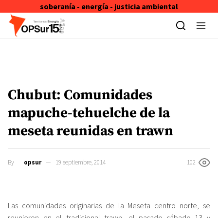
soberanía - energía - justicia ambiental
Skip to content
Chubut: Comunidades
mapuche-tehuelche de la
meseta reunidas en trawn
By
opsur
19 septiembre, 2014
102
Las comunidades originarias de la Meseta centro norte, se
reunieron en el tradicional trawn, el pasado sábado 13 y