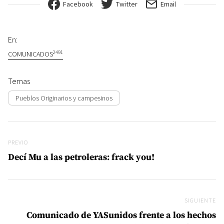
Facebook
Twitter
Email
En:
2491
COMUNICADOS
Temas
Pueblos Originarios y campesinos
Navegación de entradas
Previo
PREVIO
Decí Mu a las petroleras: frack you!
SIGUIENTE
Si
Comunicado de YASunidos frente a los hechos