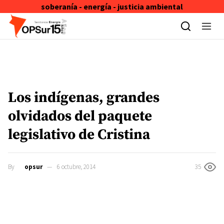
soberanía - energía - justicia ambiental
Skip to content
Los indígenas, grandes
olvidados del paquete
legislativo de Cristina
By
opsur
6 octubre, 2014
35