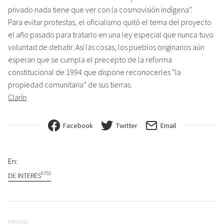
privado nada tiene que ver con la cosmovisión indígena”.
Para evitar protestas, el oficialismo quitó el tema del proyecto
el año pasado para tratarlo en una ley especial que nunca tuvo
voluntad de debatir. Así las cosas, los pueblos originarios aún
esperan que se cumpla el precepto de la reforma
constitucional de 1994 que dispone reconocerles “la
propiedad comunitaria” de sus tierras.
Clarín
Facebook
Twitter
Email
En:
6753
DE INTERÉS
Navegación de entradas
Previo
PREVIO