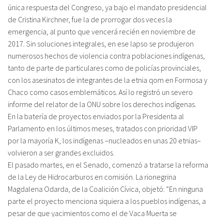
única respuesta del Congreso, ya bajo el mandato presidencial
de Cristina Kirchner, fue la de prorrogar dos veces la
emergencia, al punto que vencerá recién en noviembre de
2017. Sin soluciones integrales, en ese lapso se produjeron
numerosos hechos de violencia contra poblaciones indígenas,
tanto de parte de particulares como de policías provinciales,
con los asesinatos de integrantes de la etnia qom en Formosa y
Chaco como casos emblemáticos. Así lo registró un severo
informe del relator de la ONU sobre los derechos indígenas.
En la batería de proyectos enviados por la Presidenta al
Parlamento en los últimos meses, tratados con prioridad VIP
por la mayoría K, los indígenas –nucleados en unas 20 etnias–
volvieron a ser grandes excluidos.
El pasado martes, en el Senado, comenzó a tratarse la reforma
de la Ley de Hidrocarburos en comisión. La rionegrina
Magdalena Odarda, de la Coalición Cívica, objetó: “En ninguna
parte el proyecto menciona siquiera a los pueblos indígenas, a
pesar de que yacimientos como el de Vaca Muerta se