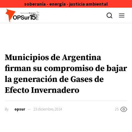
soberanía - energía - justicia ambiental
Skip to content
Municipios de Argentina
firman su compromiso de bajar
la generación de Gases de
Efecto Invernadero
By
opsur
23 diciembre, 2014
25