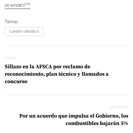
6753
DE INTERÉS
Temas
Cambio climático
Navegación de entradas
Previo
PREVIO
Sillazo en la AFSCA por reclamo de
reconocimiento, plan técnico y llamados a
concurso
SIGUIENTE
Si
Por un acuerdo que impulsa el Gobierno, los
combustibles bajarán 5%