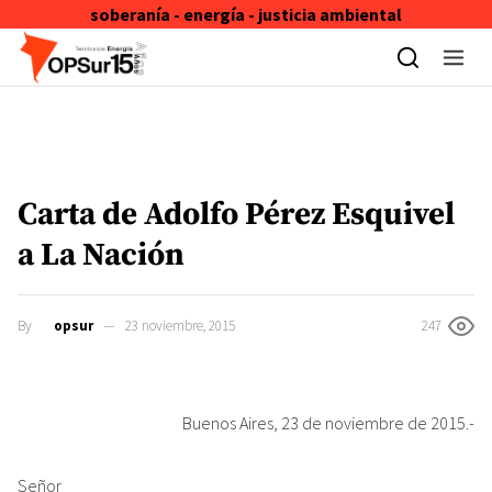
soberanía - energía - justicia ambiental
Skip to content
Carta de Adolfo Pérez Esquivel
a La Nación
By
opsur
23 noviembre, 2015
247
Buenos Aires, 23 de noviembre de 2015.-
Señor