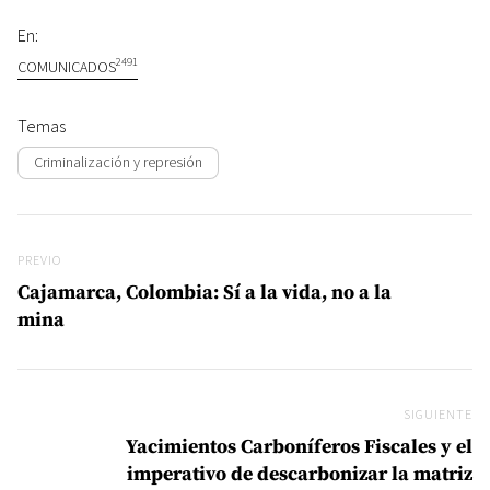
En:
2491
COMUNICADOS
Temas
Criminalización y represión
Navegación de entradas
Previo
PREVIO
Cajamarca, Colombia: Sí a la vida, no a la
mina
SIGUIENTE
Si
Yacimientos Carboníferos Fiscales y el
imperativo de descarbonizar la matriz