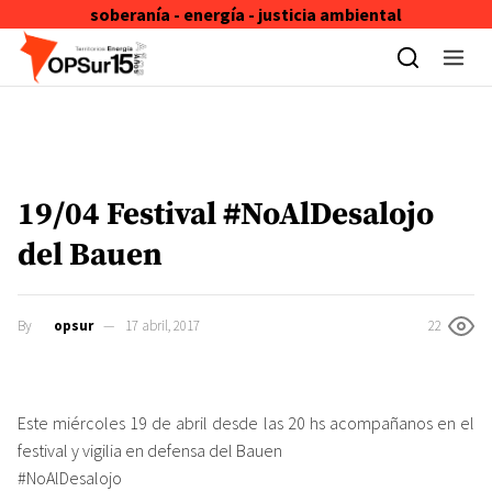
soberanía - energía - justicia ambiental
Skip to content
19/04 Festival #NoAlDesalojo
del Bauen
By
opsur
17 abril, 2017
22
Este miércoles 19 de abril desde las 20 hs acompañanos en el
festival y vigilia en defensa del Bauen
#NoAlDesalojo