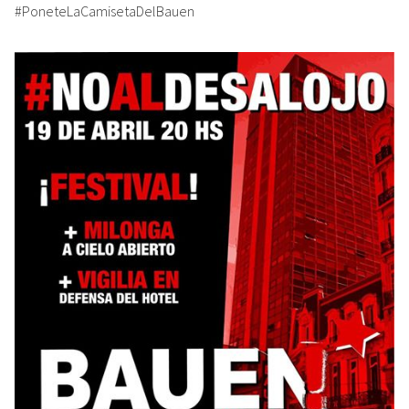
#PoneteLaCamisetaDelBauen