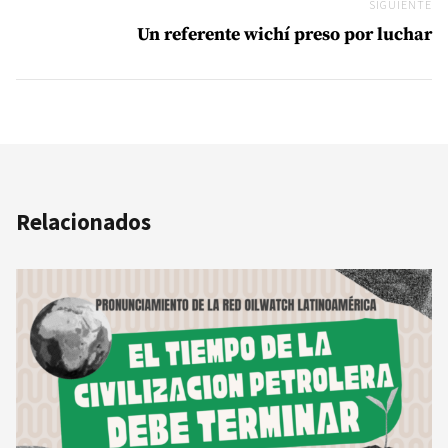
SIGUIENTE
Si
Un referente wichí preso por luchar
Relacionados