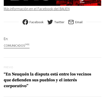
Más información en el Facebook del BAUEN
Facebook
Twitter
Email
En:
2491
COMUNICADOS
Navegación de entradas
Previo
PREVIO
“En Neuquén la disputa está entre los vecinos
que defienden sus pueblos y el interés
corporativo”