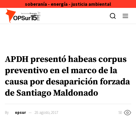
soberanía - energía - justicia ambiental
Skip to content
APDH presentó habeas corpus
preventivo en el marco de la
causa por desaparición forzada
de Santiago Maldonado
By
opsur
28 agosto, 2017
50