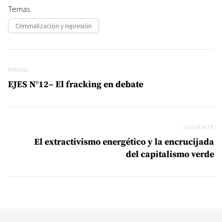
Temas
Criminalización y represión
Navegación de entradas
Previo
PREVIO
EJES N°12– El fracking en debate
SIGUIENTE
Si
El extractivismo energético y la encrucijada
del capitalismo verde