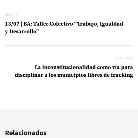
Navegación de entradas
Previo
PREVIO
13/07 | BA: Taller Colectivo “Trabajo, Igualdad
y Desarrollo”
SIGUIENTE
Si
La inconstitucionalidad como vía para
disciplinar a los municipios libres de fracking
Relacionados