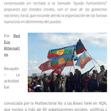
consensuado en rechazo a la llamada “ayuda humanitaria”
propuesta por Estados Unidos, con el aval de los gobiernos
nacional y local, que esconde detrás la organización de las fuerzas
represivas en detrimento del pueblo.
Por
Red
Eco
Alternati
vo
.
Neuquén
– La
actividad
fue
convocada por la Multisectorial No a las Bases Yanki en NQN,
que nuclea a más de 60 organizaciones sociales, políticas y