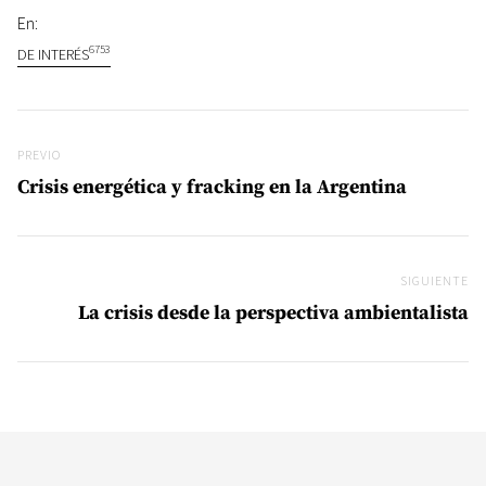
En:
6753
DE INTERÉS
Navegación de entradas
Previo
PREVIO
Crisis energética y fracking en la Argentina
SIGUIENTE
Si
La crisis desde la perspectiva ambientalista