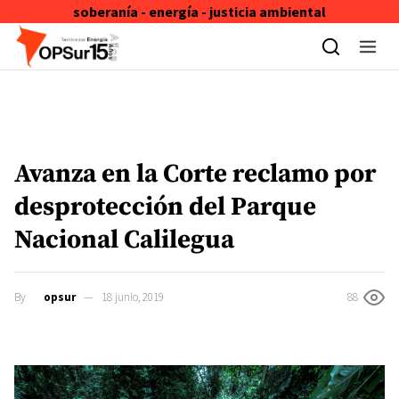
soberanía - energía - justicia ambiental
Skip to content
Avanza en la Corte reclamo por
desprotección del Parque
Nacional Calilegua
By
opsur
18 junio, 2019
88