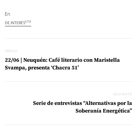
En:
6753
DE INTERÉS
Navegación de entradas
Previo
PREVIO
22/06 | Neuquén: Café literario con Maristella
Svampa, presenta ‘Chacra 51’
SIGUIENTE
Si
Serie de entrevistas “Alternativas por la
Soberanía Energética”