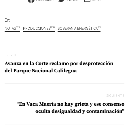
En:
629
886
18
NOTAS
PRODUCCIONES
SOBERANÍA ENERGÉTICA
Navegación de entradas
Previo
PREVIO
Avanza en la Corte reclamo por desprotección
del Parque Nacional Calilegua
SIGUIENTE
Si
“En Vaca Muerta no hay grieta y ese consenso
oculta desigualdad y contaminación”