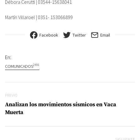
Débora Cerutti | 03544-15638041
Martín Villaroel | 0351- 153066899
Facebook
Twitter
Email
En:
2491
COMUNICADOS
Navegación de entradas
Previo
PREVIO
Analizan los movimientos sísmicos en Vaca
Muerta
SIGUIENTE
Si