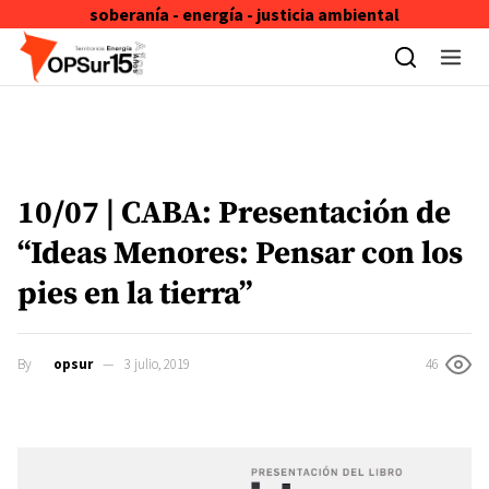
soberanía - energía - justicia ambiental
Skip to content
10/07 | CABA: Presentación de
“Ideas Menores: Pensar con los
pies en la tierra”
By
opsur
3 julio, 2019
46