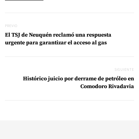
Navegación de entradas
Previo
PREVIO
El TSJ de Neuquén reclamó una respuesta
urgente para garantizar el acceso al gas
SIGUIENTE
Si
Histórico juicio por derrame de petróleo en
Comodoro Rivadavia