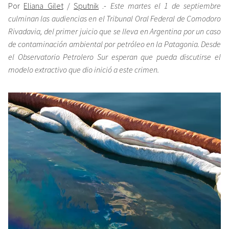
Por
Eliana Gilet
/
Sputnik
.-
Este martes el 1 de septiembre
culminan las audiencias en el Tribunal Oral Federal de Comodoro
Rivadavia, del primer juicio que se lleva en Argentina por un caso
de contaminación ambiental por petróleo en la Patagonia. Desde
el Observatorio Petrolero Sur esperan que pueda discutirse el
modelo extractivo que dio inició a este crimen.