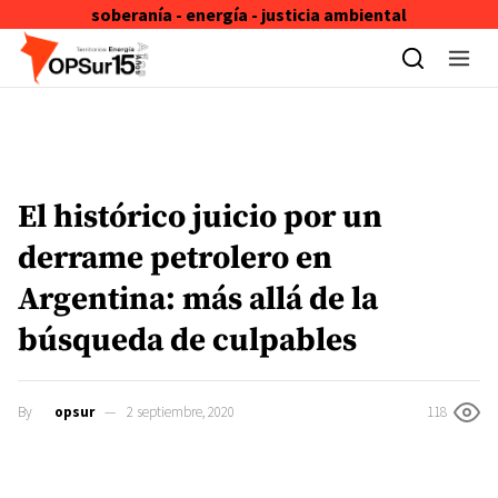
soberanía - energía - justicia ambiental
Skip to content
El histórico juicio por un
derrame petrolero en
Argentina: más allá de la
búsqueda de culpables
By
opsur
2 septiembre, 2020
118