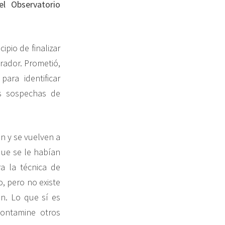
el Observatorio
pio de finalizar
irador. Prometió,
ara identificar
as sospechas de
an y se vuelven a
que se le habían
a la técnica de
o, pero no existe
n. Lo que sí es
contamine otros