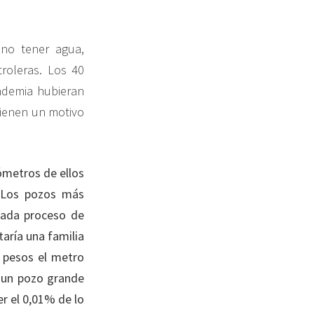
 no tener agua,
troleras. Los 40
ndemia hubieran
 tienen un motivo
lómetros de ellos
. Los pozos más
cada proceso de
taría una familia
 pesos el metro
r un pozo grande
er el 0,01% de lo