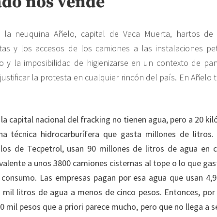
ado nos vende”
 la neuquina Añelo, capital de Vaca Muerta, hartos de
tas y los accesos de los camiones a las instalaciones pe
 y la imposibilidad de higienizarse en un contexto de pa
ustificar la protesta en cualquier rincón del país. En Añelo
la capital nacional del fracking no tienen agua, pero a 20 ki
na técnica hidrocarburífera que gasta millones de litros
los de Tecpetrol, usan 90 millones de litros de agua en 
ivalente a unos 3800 camiones cisternas al tope o lo que gas
 consumo. Las empresas pagan por esa agua que usan 4,9
r, mil litros de agua a menos de cinco pesos. Entonces, po
 mil pesos que a priori parece mucho, pero que no llega a s