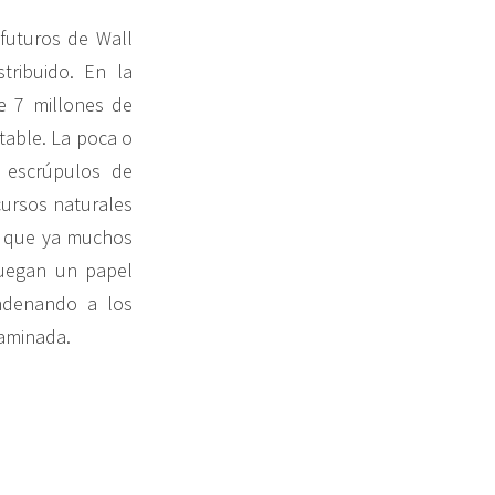
futuros de Wall
tribuido. En la
e 7 millones de
table. La poca o
e escrúpulos de
cursos naturales
so que ya muchos
 juegan un papel
ondenando a los
taminada.