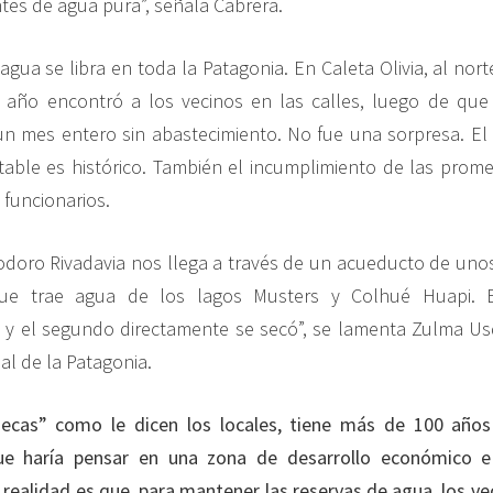
ntes de agua pura”, señala Cabrera.
agua se libra en toda la Patagonia. En Caleta Olivia, al nor
 año encontró a los vecinos en las calles, luego de que 
n mes entero sin abastecimiento. No fue una sorpresa. El
able es histórico. También el incumplimiento de las prom
 funcionarios.
doro Rivadavia nos llega a través de un acueducto de uno
que trae agua de los lagos Musters y Colhué Huapi. E
 y el segundo directamente se secó”, se lamenta Zulma Us
al de la Patagonia.
cas” como le dicen los locales, tiene más de 100 años
que haría pensar en una zona de desarrollo económico e 
 realidad es que, para mantener las reservas de agua, los ve