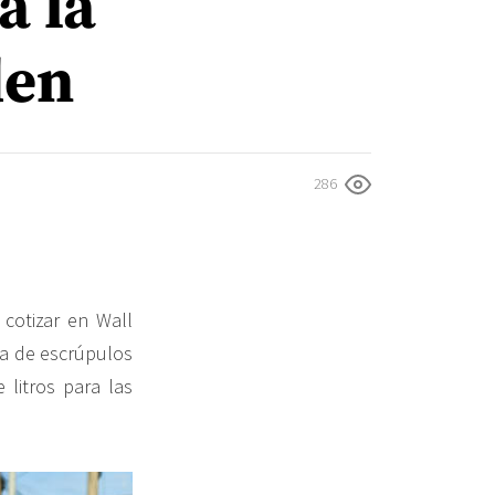
a la
den
286
 cotizar en Wall
lta de escrúpulos
 litros para las