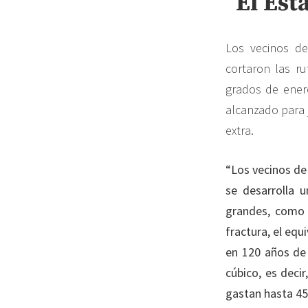
“El Est
Los vecinos de
cortaron las ru
grados de enero
alcanzado para j
extra.
“Los vecinos de 
se desarrolla u
grandes, como 
fractura, el equ
en 120 años de
cúbico, es deci
gastan hasta 450