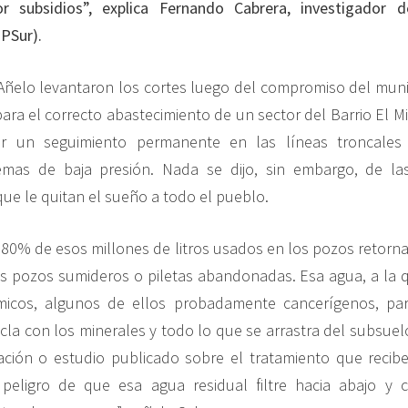
r subsidios”, explica Fernando Cabrera, investigador d
OPSur).
Añelo levantaron los cortes luego del compromiso del munici
ara el correcto abastecimiento de un sector del Barrio El M
ar un seguimiento permanente en las líneas troncales p
emas de baja presión. Nada se dijo, sin embargo, de l
ue le quitan el sueño a todo el pueblo.
l 80% de esos millones de litros usados en los pozos retorn
os pozos sumideros o piletas abandonadas. Esa agua, a la 
micos, algunos de ellos probadamente cancerígenos, par
cla con los minerales y todo lo que se arrastra del subsuel
ción o estudio publicado sobre el tratamiento que recibe
 peligro de que esa agua residual filtre hacia abajo y 