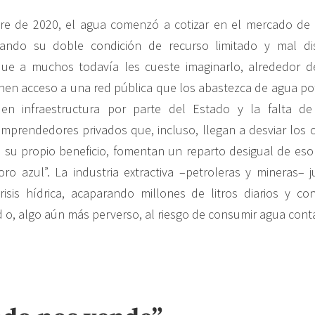
bre de 2020, el agua comenzó a cotizar en el mercado de 
ciando su doble condición de recurso limitado y mal dis
que a muchos todavía les cueste imaginarlo, alrededor d
nen acceso a una red pública que los abastezca de agua po
 en infraestructura por parte del Estado y la falta d
mprendedores privados que, incluso, llegan a desviar los 
a su propio beneficio, fomentan un reparto desigual de e
oro azul”. La industria extractiva –petroleras y mineras–
risis hídrica, acaparando millones de litros diarios y c
d o, algo aún más perverso, al riesgo de consumir agua con