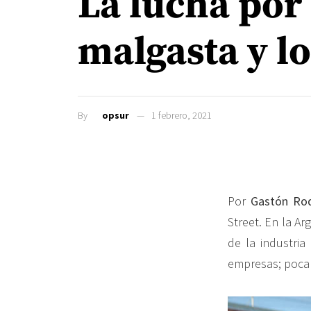
La lucha por 
malgasta y lo
By
opsur
1 febrero, 2021
Por
Gastón Rod
Street. En la Ar
de la industria
empresas; poca 