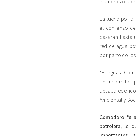
acuíferos o fue
La lucha por el 
el comienzo de
pasaran hasta u
red de agua pot
por parte de los
“El agua a Como
de recorrido 
desapareciendo
Ambiental y Soci
Comodoro “a se
petrolera, lo 
importantes. La