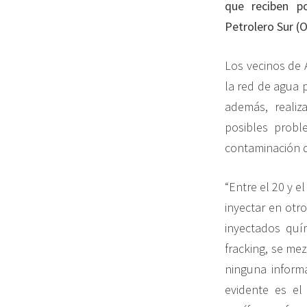
que reciben po
Petrolero Sur (
Los vecinos de 
la red de agua p
además, realiz
posibles probl
contaminación q
“Entre el 20 y e
inyectar en otr
inyectados quí
fracking, se mez
ninguna informa
evidente es el