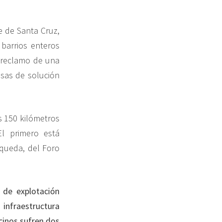
te de Santa Cruz,
barrios enteros
 reclamo de una
esas de solución
s 150 kilómetros
l primero está
queda, del Foro
 de explotación
infraestructura
cinos sufren dos