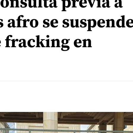
consulta previa a
 afro se suspend
e fracking en