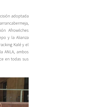
ecisión adoptada
arrancabermeja,
ión Afrowilches
epo y la Alianza
racking Kalé y el
 la ANLA, ambos
ice en todas sus