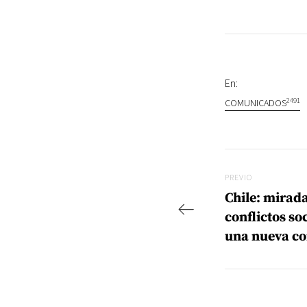
En:
2491
COMUNICADOS
Navegac
Previo
PREVIO
Chile: mirada
conflictos s
una nueva co