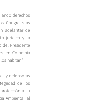
iolando derechos
s Congresistas
en adelantar de
o jurídico y la
o del Presidente
ras en Colombia
los habitan”.
es y defensoras
tegridad de los
 protección a su
cia Ambiental al