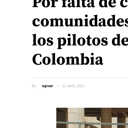
Por falta de 
comunidades
los pilotos d
Colombia
By
opsur
21 abril, 2022