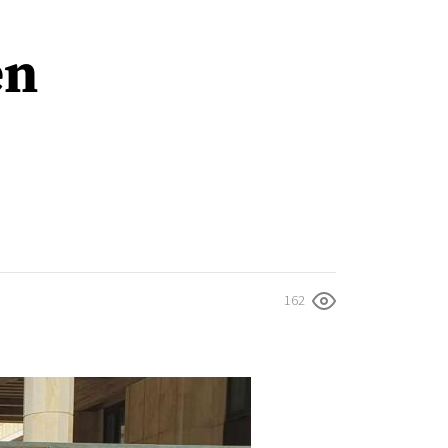
en
162