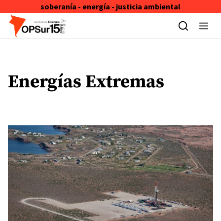
soberanía - energía - justicia ambiental
Skip to content
Energías Extremas