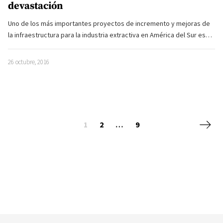
devastación
Uno de los más importantes proyectos de incremento y mejoras de
la infraestructura para la industria extractiva en América del Sur es…
26 octubre, 2016
Posts navigation
Siguie
1
2
…
9