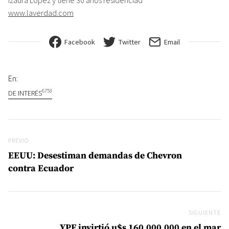
www.laverdad.com
Facebook
Twitter
Email
En:
6753
DE INTERÉS
Navegación de entradas
Previo
PREVIO
EEUU: Desestiman demandas de Chevron
contra Ecuador
SIGUIENTE
Si
YPF invirtió u$s 160.000.000 en el mar