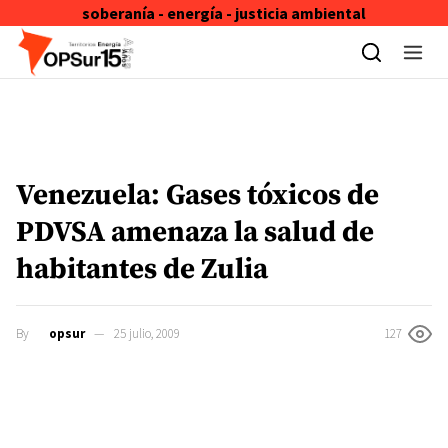
soberanía - energía - justicia ambiental
Skip to content
Venezuela: Gases tóxicos de
PDVSA amenaza la salud de
habitantes de Zulia
By
opsur
25 julio, 2009
127