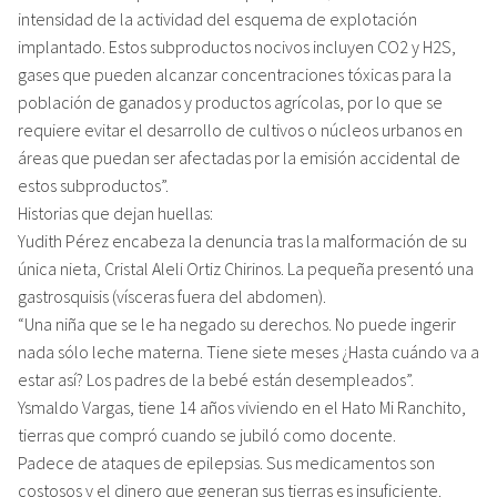
intensidad de la actividad del esquema de explotación
implantado. Estos subproductos nocivos incluyen CO2 y H2S,
gases que pueden alcanzar concentraciones tóxicas para la
población de ganados y productos agrícolas, por lo que se
requiere evitar el desarrollo de cultivos o núcleos urbanos en
áreas que puedan ser afectadas por la emisión accidental de
estos subproductos”.
Historias que dejan huellas:
Yudith Pérez encabeza la denuncia tras la malformación de su
única nieta, Cristal Aleli Ortiz Chirinos. La pequeña presentó una
gastrosquisis (vísceras fuera del abdomen).
“Una niña que se le ha negado su derechos. No puede ingerir
nada sólo leche materna. Tiene siete meses ¿Hasta cuándo va a
estar así? Los padres de la bebé están desempleados”.
Ysmaldo Vargas, tiene 14 años viviendo en el Hato Mi Ranchito,
tierras que compró cuando se jubiló como docente.
Padece de ataques de epilepsias. Sus medicamentos son
costosos y el dinero que generan sus tierras es insuficiente.