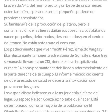
la avenida A-41 del mismo sector y un bebé de cinco meses
quien también, a pesar de ser tan pequeño, padece de
problemas respiratorios.
Su familia vivía de la producción del plátano, pero la
contaminación de las tierras dañan sus cosechas. Los plátanos
nacen pequeños, deformados, desordenados y en el centro
del tronco. No están aptos para el consumo.
Los padecimientos que viven Yudith Pérez, Ysmaldo Vargas y
Ékar Bustamante también lo sufre Sonia de González. Hace tres
semanas la llevaron a un CDI, donde estuvo hospitalizada
durante 14 horas por mantener debilidad y adormecimiento en
la parte derecha de su cuerpo. El informe médico dio cuenta
de que su estado de salud se debe a la intoxicación que
provocaron los gases.
Los especialistas indicaron que la mujer debía alejarse del
lugar. Su esposo Nelson González no sabe qué hacer. Está
desempleado, como la mayoría de la población de El
Cilantrillo. Confesó con tristeza que no tienen para dónde ir. “Mi