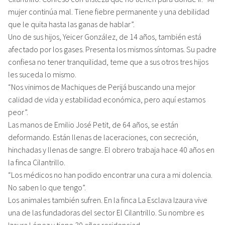
mujer continúa mal. Tiene fiebre permanente y una debilidad
que le quita hasta las ganas de hablar”.
Uno de sus hijos, Yeicer González, de 14 años, también está
afectado por los gases. Presenta los mismos síntomas. Su padre
confiesa no tener tranquilidad, teme que a sus otros tres hijos
les suceda lo mismo.
“Nos vinimos de Machiques de Perijá buscando una mejor
calidad de vida y estabilidad económica, pero aquí estamos
peor”.
Las manos de Emilio José Petit, de 64 años, se están
deformando. Están llenas de laceraciones, con secreción,
hinchadas y llenas de sangre. El obrero trabaja hace 40 años en
la finca Cilantrillo.
“Los médicos no han podido encontrar una cura a mi dolencia.
No saben lo que tengo”.
Los animales también sufren. En la finca La Esclava Izaura vive
una de las fundadoras del sector El Cilantrillo. Su nombre es
Izaura López y tiene 30 años residenciad