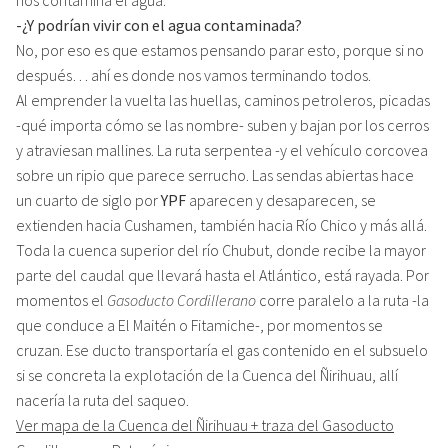
-¿Y podrían vivir con el agua contaminada?
No, por eso es que estamos pensando parar esto, porque si no
después… ahí es donde nos vamos terminando todos.
Al emprender la vuelta las huellas, caminos petroleros, picadas
-qué importa cómo se las nombre- suben y bajan por los cerros
y atraviesan mallines. La ruta serpentea -y el vehículo corcovea
sobre un ripio que parece serrucho. Las sendas abiertas hace
un cuarto de siglo por
YPF
aparecen y desaparecen, se
extienden hacia Cushamen, también hacia Río Chico y más allá.
Toda la cuenca superior del río Chubut, donde recibe la mayor
parte del caudal que llevará hasta el Atlántico, está rayada. Por
momentos el
Gasoducto Cordillerano
corre paralelo a la ruta -la
que conduce a El Maitén o Fitamiche-, por momentos se
cruzan. Ese ducto transportaría el gas contenido en el subsuelo
si se concreta la explotación de la Cuenca del Ñirihuau, allí
nacería la ruta del saqueo.
Ver mapa de la Cuenca del Ñirihuau + traza del Gasoducto