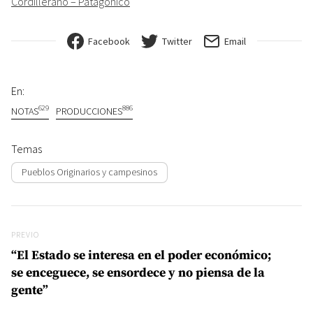
Cordillerano – Patagónico
Facebook
Twitter
Email
En:
629
886
NOTAS
PRODUCCIONES
Temas
Pueblos Originarios y campesinos
Navegación de entradas
Previo
PREVIO
“El Estado se interesa en el poder económico;
se enceguece, se ensordece y no piensa de la
gente”