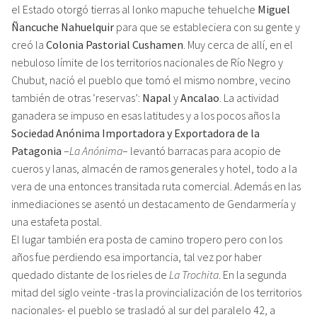
el Estado otorgó tierras al lonko mapuche tehuelche
Miguel
Ñancuche Nahuelquir
para que se estableciera con su gente y
creó la
Colonia Pastorial Cushamen
. Muy cerca de allí, en el
nebuloso límite de los territorios nacionales de Río Negro y
Chubut, nació el pueblo que tomó el mismo nombre, vecino
también de otras ‘reservas’:
Napal
y
Ancalao
. La actividad
ganadera se impuso en esas latitudes y a los pocos años la
Sociedad Anónima Importadora y Exportadora de la
Patagonia
–
La Anónima
– levantó barracas para acopio de
cueros y lanas, almacén de ramos generales y hotel, todo a la
vera de una entonces transitada ruta comercial. Además en las
inmediaciones se asentó un destacamento de Gendarmería y
una estafeta postal.
El lugar también era posta de camino tropero pero con los
años fue perdiendo esa importancia, tal vez por haber
quedado distante de los rieles de
La Trochita
. En la segunda
mitad del siglo veinte -tras la provincialización de los territorios
nacionales- el pueblo se trasladó al sur del paralelo 42, a