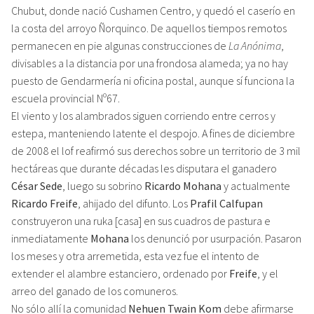
Chubut, donde nació Cushamen Centro, y quedó el caserío en
la costa del arroyo Ñorquinco. De aquellos tiempos remotos
permanecen en pie algunas construcciones de
La Anónima
,
divisables a la distancia por una frondosa alameda; ya no hay
puesto de Gendarmería ni oficina postal, aunque sí funciona la
escuela provincial Nº67.
El viento y los alambrados siguen corriendo entre cerros y
estepa, manteniendo latente el despojo. A fines de diciembre
de 2008 el lof reafirmó sus derechos sobre un territorio de 3 mil
hectáreas que durante décadas les disputara el ganadero
César Sede
, luego su sobrino
Ricardo Mohana
y actualmente
Ricardo Freife
, ahijado del difunto. Los
Prafil Calfupan
construyeron una ruka [casa] en sus cuadros de pastura e
inmediatamente
Mohana
los denunció por usurpación. Pasaron
los meses y otra arremetida, esta vez fue el intento de
extender el alambre estanciero, ordenado por
Freife
, y el
arreo del ganado de los comuneros.
No sólo allí la comunidad
Nehuen Twain Kom
debe afirmarse