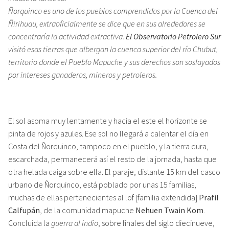
Ñorquinco es uno de los pueblos comprendidos por la Cuenca del
Ñirihuau, extraoficialmente se dice que en sus alrededores se
concentraría la actividad extractiva.
El Observatorio Petrolero Sur
visitó esas tierras que albergan la cuenca superior del río Chubut,
territorio donde el Pueblo Mapuche y sus derechos son soslayados
por intereses ganaderos, mineros y petroleros.
El sol asoma muy lentamente y hacia el este el horizonte se
pinta de rojos y azules. Ese sol no llegará a calentar el día en
Costa del Ñorquinco, tampoco en el pueblo, y la tierra dura,
escarchada, permanecerá así el resto de la jornada, hasta que
otra helada caiga sobre ella. El paraje, distante 15 km del casco
urbano de Ñorquinco, está poblado por unas 15 familias,
muchas de ellas pertenecientes al lof [familia extendida]
Prafil
Calfupán
, de la comunidad mapuche
Nehuen Twain Kom
.
Concluida la
guerra al indio
, sobre finales del siglo diecinueve,