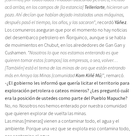
acá arriba, en los campos de [la estancia]
Telleriarte
, hicieron un
pozo. Ahí decían que habían dejado instaladas unas máquinas,
después pasó el tiempo, los años, y las sacaron”
, recordó
Yáñez
.
Los comuneros aseguran que por el momento no hay noticias
del desembarco petrolero en Ñorquinco, aunque si se habla
de movimientos en Chubut, en los alrededores de Gan Gan y
Cushamen.
“Nosotros lo que nos estamos enterando es que
quieren tomar estos [campos] las empresas, o sea, volver…
[También] está el tema de las minas de oro que están entrando
más en Arroyo las Minas [comunidad
Kom Kiñé Mú
]”
, remarcó.
-¿El gobierno les informó que quería licitar el territorio para
exploración petrolera o cateos mineros? ¿Les preguntó cuál
era la posición de ustedes como parte del Pueblo Mapuche?
No, no. Nosotros nos hemos enterado por nuestra comunidad
que quieren explorar de vuelta las minas.
Las minas [mineras] vienen a contaminar todo, el agua y el
ambiente. Porque una vez que se explota eso contamina todo,
nos contamina el agua.