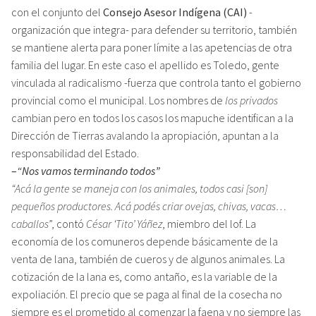
con el conjunto del
Consejo Asesor Indígena (CAI)
-
organización que integra- para defender su territorio, también
se mantiene alerta para poner límite a las apetencias de otra
familia del lugar. En este caso el apellido es Toledo, gente
vinculada al radicalismo -fuerza que controla tanto el gobierno
provincial como el municipal. Los nombres de
los privados
cambian pero en todos los casos los mapuche identifican a la
Dirección de Tierras avalando la apropiación, apuntan a la
responsabilidad del Estado.
–
“Nos vamos terminando todos”
“Acá la gente se maneja con los animales, todos casi [son]
pequeños productores. Acá podés criar ovejas, chivas, vacas…
caballos
”, contó
César ‘Tito’ Yáñez
, miembro del lof. La
economía de los comuneros depende básicamente de la
venta de lana, también de cueros y de algunos animales. La
cotización de la lana es, como antaño, es la variable de la
expoliación. El precio que se paga al final de la cosecha no
siempre es el prometido al comenzar la faena y no siempre las