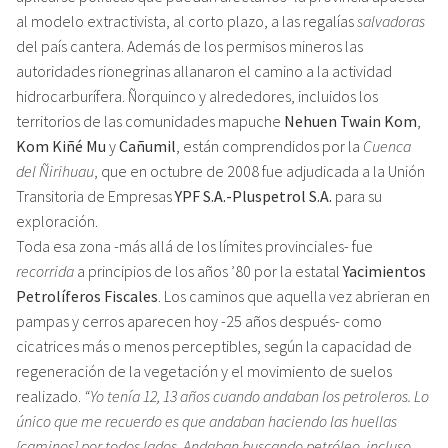
al modelo extractivista, al corto plazo, a las regalías
salvadoras
del país cantera. Además de los permisos mineros las
autoridades rionegrinas allanaron el camino a la actividad
hidrocarburífera. Ñorquinco y alrededores, incluidos los
territorios de las comunidades mapuche
Nehuen Twain Kom
,
Kom Kiñé Mu
y
Cañumil
, están comprendidos por la
Cuenca
del Ñirihuau
, que en octubre de 2008 fue adjudicada a la Unión
Transitoria de Empresas
YPF S.A.-Pluspetrol S.A.
para su
exploración.
Toda esa zona -más allá de los límites provinciales- fue
recorrida
a principios de los años ’80 por la estatal
Yacimientos
Petrolíferos Fiscales
. Los caminos que aquella vez abrieran en
pampas y cerros aparecen hoy -25 años después- como
cicatrices más o menos perceptibles, según la capacidad de
regeneración de la vegetación y el movimiento de suelos
realizado.
“Yo tenía 12, 13 años cuando andaban los petroleros. Lo
único que me recuerdo es que andaban haciendo las huellas
[caminos] por todos lados. Andaban buscando petróleo, incluso