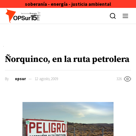
soberanía - energía - justicia ambiental
Skip to content
Ñorquinco, en la ruta petrolera
By
opsur
12 agosto, 2009
326