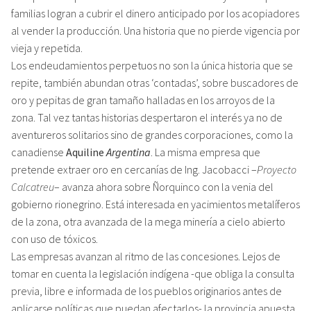
familias logran a cubrir el dinero anticipado por los acopiadores
al vender la producción. Una historia que no pierde vigencia por
vieja y repetida.
Los endeudamientos perpetuos no son la única historia que se
repite, también abundan otras ‘contadas’, sobre buscadores de
oro y pepitas de gran tamaño halladas en los arroyos de la
zona. Tal vez tantas historias despertaron el interés ya no de
aventureros solitarios sino de grandes corporaciones, como la
canadiense
Aquiline
Argentina
. La misma empresa que
pretende extraer oro en cercanías de Ing. Jacobacci –
Proyecto
Calcatreu
– avanza ahora sobre Ñorquinco con la venia del
gobierno rionegrino. Está interesada en yacimientos metalíferos
de la zona, otra avanzada de la mega minería a cielo abierto
con uso de tóxicos.
Las empresas avanzan al ritmo de las concesiones. Lejos de
tomar en cuenta la legislación indígena -que obliga la consulta
previa, libre e informada de los pueblos originarios antes de
aplicarse políticas que puedan afectarlos- la provincia apuesta