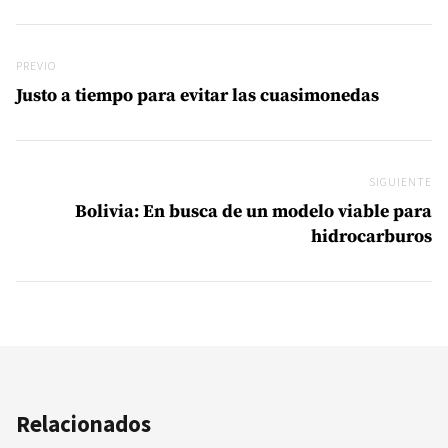
Navegación de entradas
Previo
PREVIO
Justo a tiempo para evitar las cuasimonedas
SIGUIENTE
Si
Bolivia: En busca de un modelo viable para
hidrocarburos
Relacionados