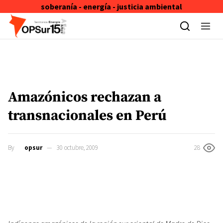
soberanía - energía - justicia ambiental
Skip to content
Amazónicos rechazan a
transnacionales en Perú
By
opsur
30 octubre, 2009
28