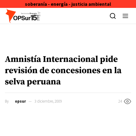
soberanía - energía - justicia ambiental
Skip to content
Amnistía Internacional pide
revisión de concesiones en la
selva peruana
By
opsur
3 diciembre, 2009
24