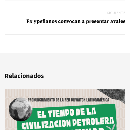
SIGUIENTE
Si
Ex ypefianos convocan a presentar avales
Relacionados