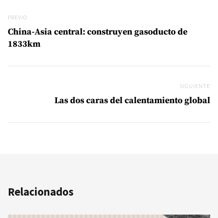
Navegación de entradas
Previo
PREVIO
China-Asia central: construyen gasoducto de
1833km
SIGUIENTE
Si
Las dos caras del calentamiento global
Relacionados