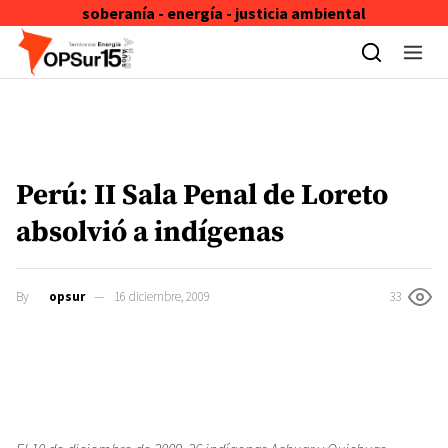
soberanía - energía - justicia ambiental
Skip to content
Perú: II Sala Penal de Loreto
absolvió a indígenas
By
opsur
16 diciembre, 2009
33