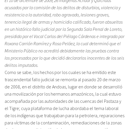
El 10 de diciembre de 2009, 26 indígenas Achuar y Quichuas
acusados por la comisión de los delitos de disturbios, violencia y
resistencia a la autoridad, robo agravado, lesiones graves,
tenencia ilegal de armas y homicidio calificado, fueron absueltos
en un histórico fallo judicial por la Segunda Sala Penal de Loreto,
presidida por el Vocal Carlos del Piélago Cárdenas e integrada por
Roxana Carrión Ramírez y Rosa Peláez, la cual determinó que el
Ministerio Público no acreditó debidamente las pruebas contra
los procesados por lo que decidió declararlos inocentes de los seis
delitos imputados.
Como se sabe, los hechos por los cuales se ha emitido este
trascendental fallo judicial se remonta al pasado 20 de marzo
de 2008, en el distrito de Andoas, lugar en donde se desarrolló
una movilización por los hermanos amazónicos, la cual estuvo
acompañada por las autoridades de las cuencas del Pastaza y
el Tigre; cuya plataforma de lucha abordaba el tema laboral
de los indígenas que trabajaban para la petrolera, reparaciones
para víctimas de la contaminación, remediaciones de la zonas