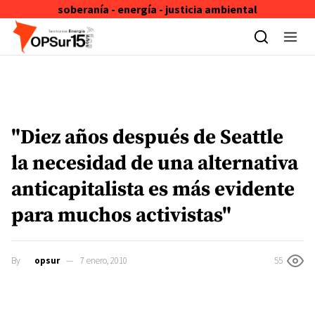
soberanía - energía - justicia ambiental
Skip to content
"Diez años después de Seattle
la necesidad de una alternativa
anticapitalista es más evidente
para muchos activistas"
By
opsur
7 enero, 2010
55