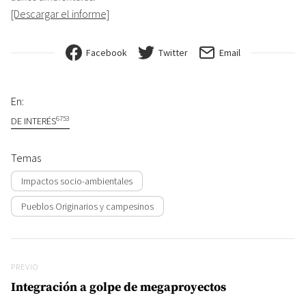
[Descargar el informe]
Facebook
Twitter
Email
En:
6753
DE INTERÉS
Temas
Impactos socio-ambientales
Pueblos Originarios y campesinos
Navegación de entradas
Previo
PREVIO
Integración a golpe de megaproyectos