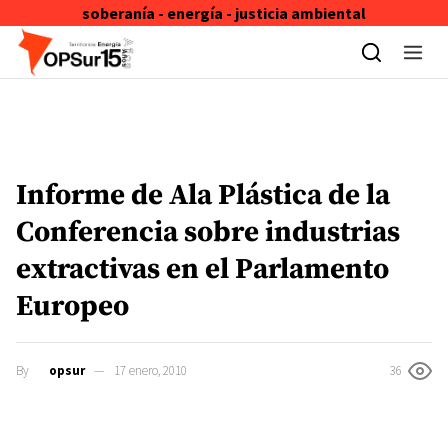
soberanía - energía - justicia ambiental
Skip to content
Informe de Ala Plástica de la
Conferencia sobre industrias
extractivas en el Parlamento
Europeo
By
opsur
17 enero, 2010
36