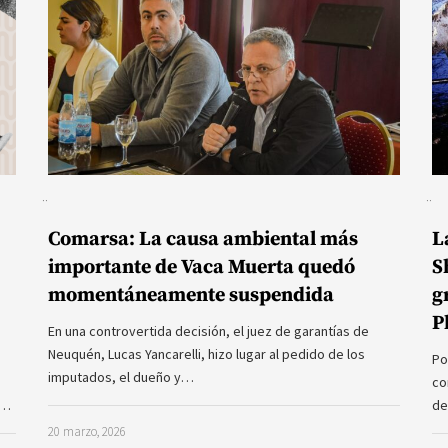
Comarsa: La causa ambiental más
L
importante de Vaca Muerta quedó
S
momentáneamente suspendida
g
P
En una controvertida decisión, el juez de garantías de
Neuquén, Lucas Yancarelli, hizo lugar al pedido de los
Po
imputados, el dueño y…
co
a…
de
20 marzo, 2026