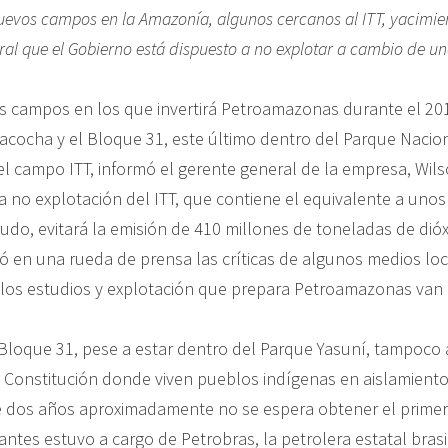
uevos campos en la Amazonía, algunos cercanos al ITT, yacimie
ral que el Gobierno está dispuesto a no explotar a cambio de 
s campos en los que invertirá Petroamazonas durante el 20
cocha y el Bloque 31, este último dentro del Parque Nacion
el campo ITT, informó el gerente general de la empresa, Wils
a no explotación del ITT, que contiene el equivalente a unos
rudo, evitará la emisión de 410 millones de toneladas de dió
ó en una rueda de prensa las críticas de algunos medios lo
los estudios y explotación que prepara Petroamazonas van a
Bloque 31, pese a estar dentro del Parque Yasuní, tampoco 
a Constitución donde viven pueblos indígenas en aislamiento
 dos años aproximadamente no se espera obtener el primer 
ntes estuvo a cargo de Petrobras, la petrolera estatal bras