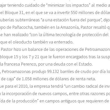
bajar teniendo cuidado de “minimizar los impactos” al medio 
l Bloque 31, en el que se va a invertir 550 millones de dólar
berías subterráneas “a una estación fuera del parque”, dijo
po de Pañacocha, también en la Amazonía, Pastor resaltó q
se han realizado “con la última tecnología de protección del
 que el oleoducto también va enterrado.
 Pastor hizo un balance de las operaciones de Petroamazon
bloque 15 y los 7 y 21 que le fueron encargados tras la sus
la francesa Perenco, por una deuda con el Estado.
, Petroamazonas produjo 99.132 barriles de crudo por día lo 
 de caja” de 1.058 millones de dólares de renta neta.
ue para el 2010, la empresa tendrá “un cambio radical de inv
 la incorporación de nuevos campos, entre otras razones po
aída de la producción” en campos antiguos que requieren de