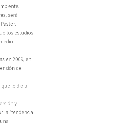
ambiente.
es, será
 Pastor.
ue los estudios
 medio
as en 2009, en
pensión de
que le dio al
ersión y
r la “tendencia
 una