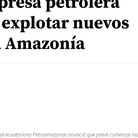
resa petrolera
é explotar nuevos
a Amazonía
al ecuatoriana Petroamazonas anunció que prevé comenzar los 