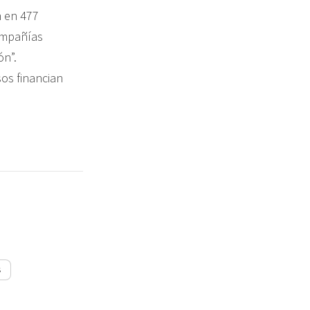
n en 477
ompañías
ón”.
sos financian
s