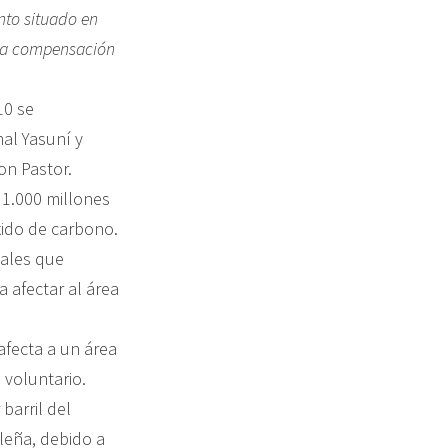
nto situado en
una compensación
10 se
al Yasuní y
on Pastor.
 1.000 millones
xido de carbono.
cales que
 afectar al área
afecta a un área
 voluntario.
barril del
ileña, debido a