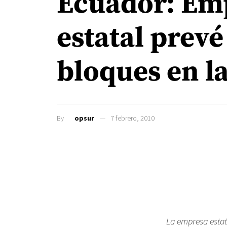
Ecuador: Emp
estatal prev
bloques en l
By
opsur
7 febrero, 2010
La empresa estat