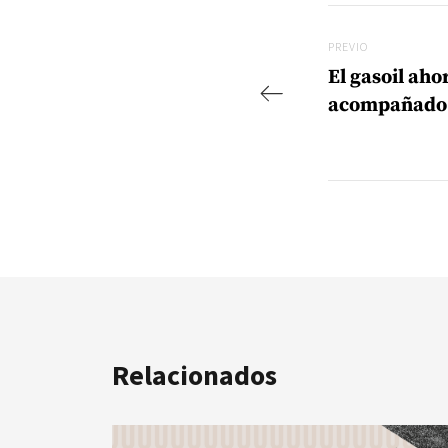
Navegac
Previo
PREVIO
El gasoil aho
acompañado
Relacionados