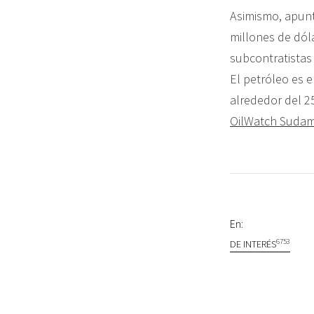
Asimismo, apunt
millones de dól
subcontratistas 
El petróleo es e
alrededor del 2
OilWatch Sudam
En:
6753
DE INTERÉS