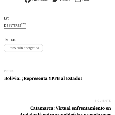
En:
6753
DE INTERÉS
Temas
Transición energética
Navegación de entradas
Previo
PREVIO
Bolivia: ¿Representa YPFB al Estado?
SIGUIENTE
Si
Catamarca: Virtual enfrentamiento en
Andalgalá entre asambleístas y gendarmes