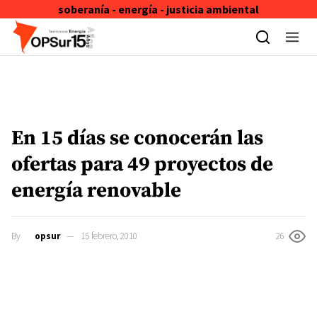
soberanía - energía - justicia ambiental
Skip to content
En 15 días se conocerán las
ofertas para 49 proyectos de
energía renovable
By
opsur
15 febrero, 2010
26