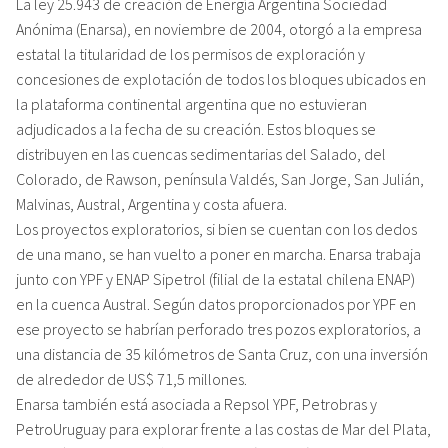
La ley 25.943 de creación de Energía Argentina Sociedad
Anónima (Enarsa), en noviembre de 2004, otorgó a la empresa
estatal la titularidad de los permisos de exploración y
concesiones de explotación de todos los bloques ubicados en
la plataforma continental argentina que no estuvieran
adjudicados a la fecha de su creación. Estos bloques se
distribuyen en las cuencas sedimentarias del Salado, del
Colorado, de Rawson, península Valdés, San Jorge, San Julián,
Malvinas, Austral, Argentina y costa afuera.
Los proyectos exploratorios, si bien se cuentan con los dedos
de una mano, se han vuelto a poner en marcha. Enarsa trabaja
junto con YPF y ENAP Sipetrol (filial de la estatal chilena ENAP)
en la cuenca Austral. Según datos proporcionados por YPF en
ese proyecto se habrían perforado tres pozos exploratorios, a
una distancia de 35 kilómetros de Santa Cruz, con una inversión
de alrededor de US$ 71,5 millones.
Enarsa también está asociada a Repsol YPF, Petrobras y
PetroUruguay para explorar frente a las costas de Mar del Plata,