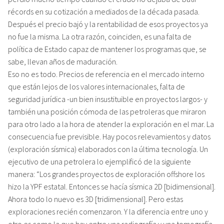
récords en su cotización a mediados de la década pasada.
Después el precio bajó y la rentabilidad de esos proyectos ya
no fue la misma. La otra razón, coinciden, es una falta de
política de Estado capaz de mantener los programas que, se
sabe, llevan años de maduración.
Eso no es todo. Precios de referencia en el mercado interno
que están lejos de los valores internacionales, falta de
seguridad jurídica -un bien insustituible en proyectos largos- y
también una posición cómoda de las petroleras que miraron
para otro lado a la hora de atender la exploración en el mar. La
consecuencia fue previsible. Hay pocos relevamientos y datos
(exploración sísmica) elaborados con la última tecnología. Un
ejecutivo de una petrolera lo ejemplificó de la siguiente
manera: “Los grandes proyectos de exploración offshore los
hizo la YPF estatal. Entonces se hacía sísmica 2D [bidimensional].
Ahora todo lo nuevo es 3D [tridimensional]. Pero estas
exploraciones recién comenzaron. Y la diferencia entre uno y
otro es como la que hay entre una radiografía y una tomografía