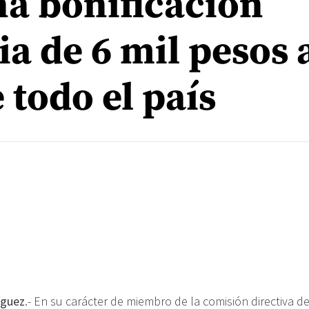
na bonificación
a de 6 mil pesos a
 todo el país
íguez
.- En su carácter de miembro de la comisión directiva de