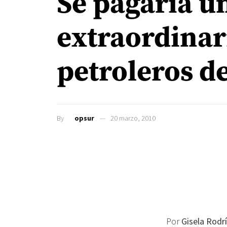
Se pagaría u
extraordinari
petroleros de
By
opsur
20 marzo, 2010
Por
Gisela Rodr