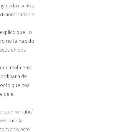
y nada escrito,
extraordinaria de
 explicó que lo
ro no la ha sido
pesos en dos
o que realmente
aordinaria de
por lo que nos
e de el
lo que no habrá
nes para la
 convenio este