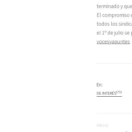
terminado y que
El compromiso d
todos los sindic
el 1º de julio se
vocesyapuntes
En:
6753
DE INTERÉS
Navegac
Previo
PREVIO