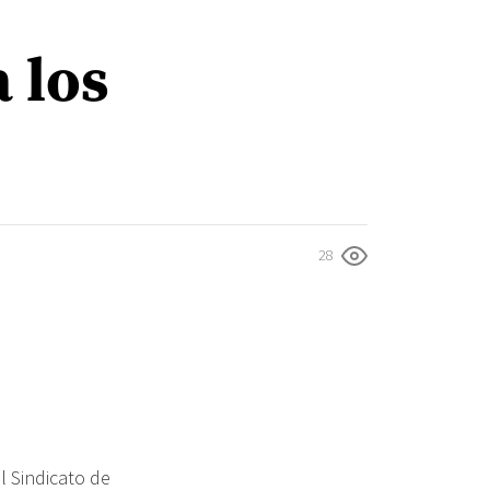
 los
28
l Sindicato de