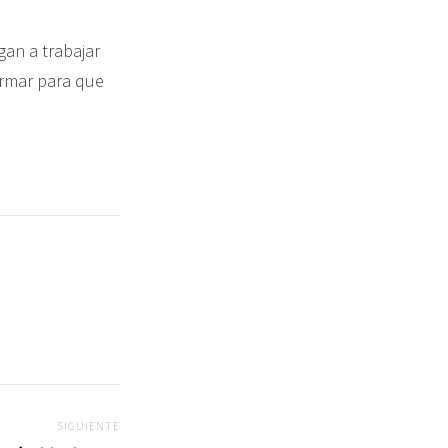
an a trabajar
irmar para que
SIGUIENTE
Siguiente