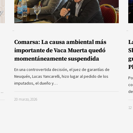
Comarsa: La causa ambiental más
L
importante de Vaca Muerta quedó
S
momentáneamente suspendida
g
P
En una controvertida decisión, el juez de garantías de
Neuquén, Lucas Yancarelli, hizo lugar al pedido de los
Po
imputados, el dueño y…
co
a…
de
20 marzo, 2026
12 