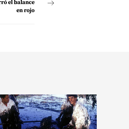
rró el balance
en rojo