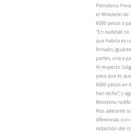
Petroleros Priv
el Ministerio de
6000 pesos a pa
“En realidad no
que habría es un
firmado; igualme
partes, una a pa
Al respecto Sal
pasa que es que 
6000 pesos en d
han dicho”, y a
Ministerio notifi
Mas adelante so
diferencias con 
redacción del co