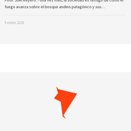
Foto: Joel Reyero .- Una vez más, la sociedad es testigo de cómo el
fuego avanza sobre el bosque andino patagónico y sus…
9 enero, 2026