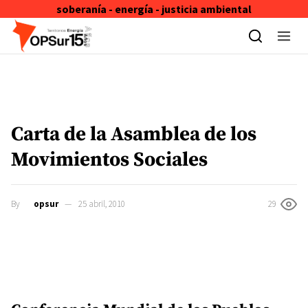
soberanía - energía - justicia ambiental
Skip to content
Carta de la Asamblea de los
Movimientos Sociales
By
opsur
25 abril, 2010
29