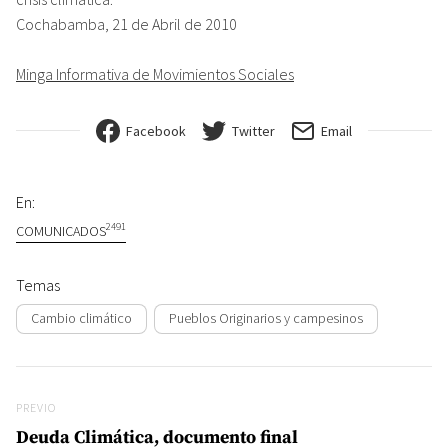
Cochabamba, 21 de Abril de 2010
Minga Informativa de Movimientos Sociales
Facebook
Twitter
Email
En:
2491
COMUNICADOS
Temas
Cambio climático
Pueblos Originarios y campesinos
Navegación de entradas
Previo
PREVIO
Deuda Climática, documento final