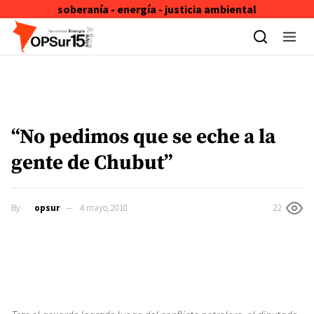
soberanía - energía - justicia ambiental
Skip to content
“No pedimos que se eche a la
gente de Chubut”
By
opsur
4 mayo, 2010
22