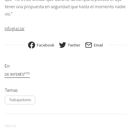
tener una propuesta en seguridad que hasta el momento nadie
vio.”
Infoglaciar
Facebook
Twitter
Email
En:
6753
DE INTERÉS
Temas
Trabajadores
Navegación de entradas
Previo
PREVIO